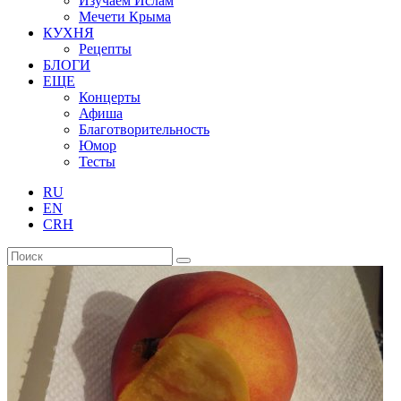
Изучаем Ислам
Мечети Крыма
КУХНЯ
Рецепты
БЛОГИ
ЕЩЕ
Концерты
Афиша
Благотворительность
Юмор
Тесты
RU
EN
CRH