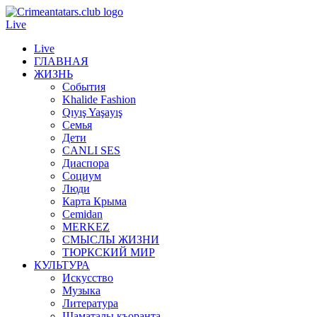
Live
Live
ГЛАВНАЯ
ЖИЗНЬ
События
Khalide Fashion
Qıyış Yaşayış
Семья
Дети
CANLI SES
Диаспора
Социум
Люди
Карта Крыма
Cemidan
МERKEZ
СМЫСЛЫ ЖИЗНИ
ТЮРКСКИЙ МИР
КУЛЬТУРА
Искусство
Музыка
Литература
Шаматалы къоранта