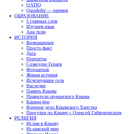
QATIQ
Qaradeñiz — премия
ОБРАЗОВАНИЕ
5 главных слов
Изучаем язык
Ана тили
ИСТОРИЯ
Возвращение
Просто факт
Дата
Портреты
Созвездие Гераев
Фотоархив
Живая история
Исчезнувшие села
Наследие
Память Крыма
Правители ордынского Крыма
Карачи-беи
Военное дело Крымского Ханства
Прогулки по Крыму с Олексой Гайворонским
РЕЛИГИЯ
Ислам в Крыму
Исламский мир