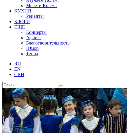
Изучаем Ислам
Мечети Крыма
КУХНЯ
Рецепты
БЛОГИ
ЕЩЕ
Концерты
Афиша
Благотворительность
Юмор
Тесты
RU
EN
CRH