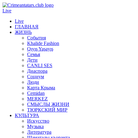
Live
Live
ГЛАВНАЯ
ЖИЗНЬ
События
Khalide Fashion
Qıyış Yaşayış
Семья
Дети
CANLI SES
Диаспора
Социум
Люди
Карта Крыма
Cemidan
МERKEZ
СМЫСЛЫ ЖИЗНИ
ТЮРКСКИЙ МИР
КУЛЬТУРА
Искусство
Музыка
Литература
Шаматалы къоранта