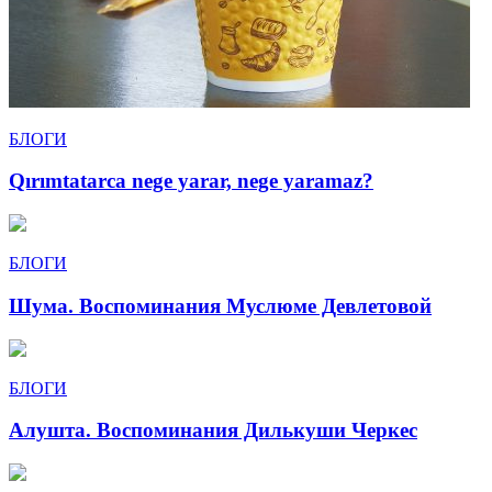
БЛОГИ
Qırımtatarca nege yarar, nege yaramaz?
БЛОГИ
Шума. Воспоминания Муслюме Девлетовой
БЛОГИ
Алушта. Воспоминания Дилькуши Черкес