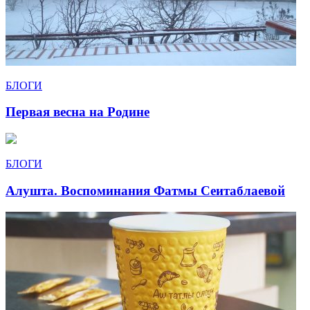
БЛОГИ
Первая весна на Родине
БЛОГИ
Алушта. Воспоминания Фатмы Сеитаблаевой