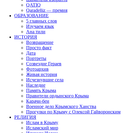
QATIQ
Qaradeñiz — премия
ОБРАЗОВАНИЕ
5 главных слов
Изучаем язык
Ана тили
ИСТОРИЯ
Возвращение
Просто факт
Дата
Портреты
Созвездие Гераев
Фотоархив
Живая история
Исчезнувшие села
Наследие
Память Крыма
Правители ордынского Крыма
Карачи-беи
Военное дело Крымского Ханства
Прогулки по Крыму с Олексой Гайворонским
РЕЛИГИЯ
Ислам в Крыму
Исламский мир