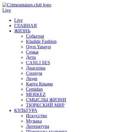
Live
Live
ГЛАВНАЯ
ЖИЗНЬ
События
Khalide Fashion
Qıyış Yaşayış
Семья
Дети
CANLI SES
Диаспора
Социум
Люди
Карта Крыма
Cemidan
МERKEZ
СМЫСЛЫ ЖИЗНИ
ТЮРКСКИЙ МИР
КУЛЬТУРА
Искусство
Музыка
Литература
Шаматалы къоранта