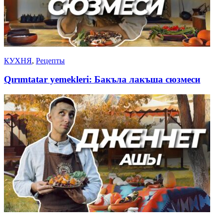
КУХНЯ
,
Рецепты
Qırımtatar yemekleri: Бакъла лакъша сюзмеси