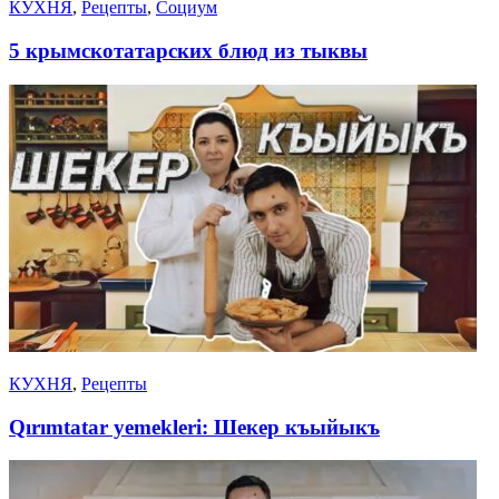
КУХНЯ
,
Рецепты
,
Социум
5 крымскотатарских блюд из тыквы
КУХНЯ
,
Рецепты
Qırımtatar yemekleri: Шекер къыйыкъ