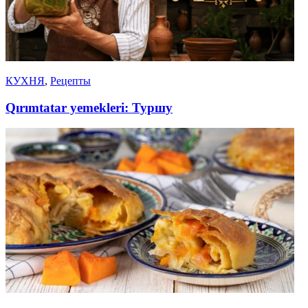
КУХНЯ
,
Рецепты
Qırımtatar yemekleri: Туршу