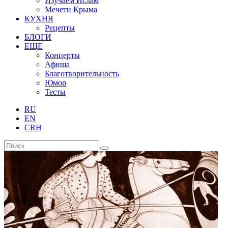
Изучаем Ислам
Мечети Крыма
КУХНЯ
Рецепты
БЛОГИ
ЕЩЕ
Концерты
Афиша
Благотворительность
Юмор
Тесты
RU
EN
CRH