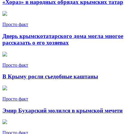
«Хораз» в народных обрядах крымских татар
Просто факт
Дверь крымскотатарского дома могла многое
рассказать о его хозяевах
Просто факт
В Крыму росли съедобные каштаны
Просто факт
Эмир Бухарский молился в крымской мечети
Просто факт