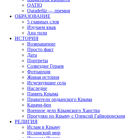
QATIQ
Qaradeñiz — премия
ОБРАЗОВАНИЕ
5 главных слов
Изучаем язык
Ана тили
ИСТОРИЯ
Возвращение
Просто факт
Дата
Портреты
Созвездие Гераев
Фотоархив
Живая история
Исчезнувшие села
Наследие
Память Крыма
Правители ордынского Крыма
Карачи-беи
Военное дело Крымского Ханства
Прогулки по Крыму с Олексой Гайворонским
РЕЛИГИЯ
Ислам в Крыму
Исламский мир