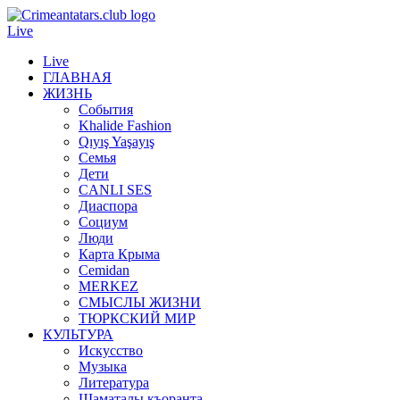
Live
Live
ГЛАВНАЯ
ЖИЗНЬ
События
Khalide Fashion
Qıyış Yaşayış
Семья
Дети
CANLI SES
Диаспора
Социум
Люди
Карта Крыма
Cemidan
МERKEZ
СМЫСЛЫ ЖИЗНИ
ТЮРКСКИЙ МИР
КУЛЬТУРА
Искусство
Музыка
Литература
Шаматалы къоранта