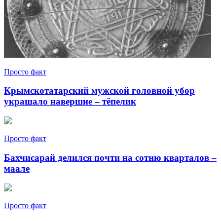
Просто факт
Крымскотатарский мужской головной убор
украшало навершие – тёпелик
Просто факт
Бахчисарай делился почти на сотню кварталов –
маале
Просто факт