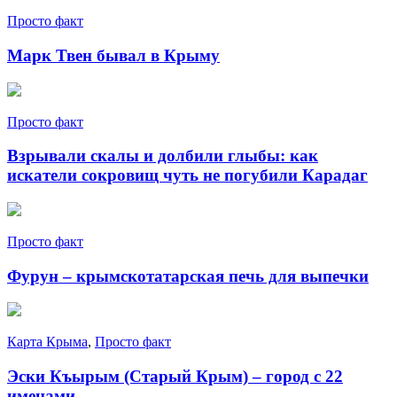
Просто факт
Марк Твен бывал в Крыму
Просто факт
Взрывали скалы и долбили глыбы: как
искатели сокровищ чуть не погубили Карадаг
Просто факт
Фурун – крымскотатарская печь для выпечки
Карта Крыма
,
Просто факт
Эски Къырым (Старый Крым) – город с 22
именами