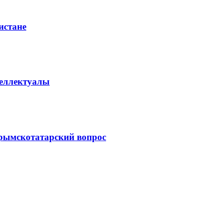
истане
еллектуалы
рымскотатарский вопрос