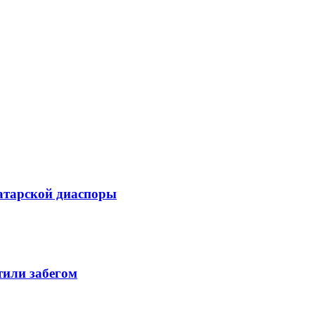
атарской диаспоры
тили забегом