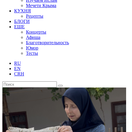
Изучаем Ислам
Мечети Крыма
КУХНЯ
Рецепты
БЛОГИ
ЕЩЕ
Концерты
Афиша
Благотворительность
Юмор
Тесты
RU
EN
CRH