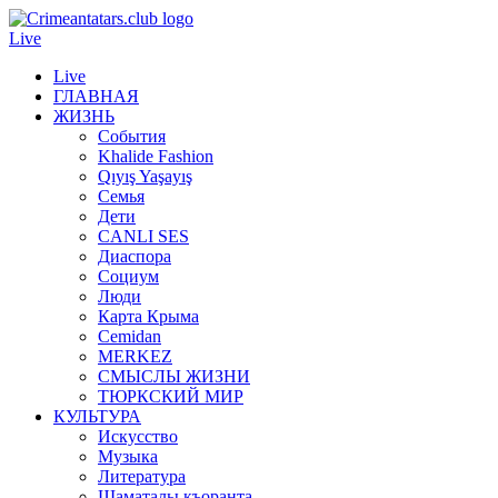
Live
Live
ГЛАВНАЯ
ЖИЗНЬ
События
Khalide Fashion
Qıyış Yaşayış
Семья
Дети
CANLI SES
Диаспора
Социум
Люди
Карта Крыма
Cemidan
МERKEZ
СМЫСЛЫ ЖИЗНИ
ТЮРКСКИЙ МИР
КУЛЬТУРА
Искусство
Музыка
Литература
Шаматалы къоранта