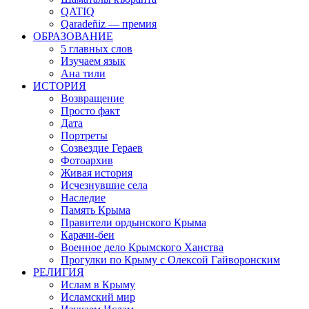
QATIQ
Qaradeñiz — премия
ОБРАЗОВАНИЕ
5 главных слов
Изучаем язык
Ана тили
ИСТОРИЯ
Возвращение
Просто факт
Дата
Портреты
Созвездие Гераев
Фотоархив
Живая история
Исчезнувшие села
Наследие
Память Крыма
Правители ордынского Крыма
Карачи-беи
Военное дело Крымского Ханства
Прогулки по Крыму с Олексой Гайворонским
РЕЛИГИЯ
Ислам в Крыму
Исламский мир