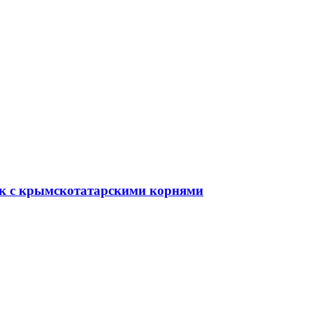
ик с крымскотатарскими корнями