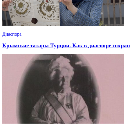
Диаспора
Крымские татары Турции. Как в диаспоре сохр