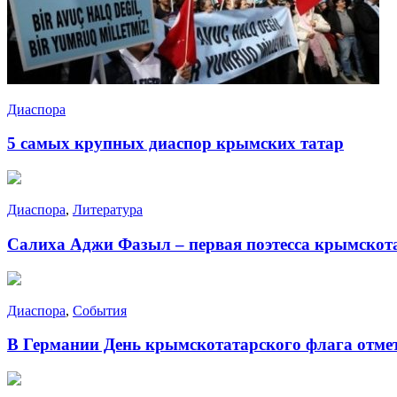
Диаспора
5 самых крупных диаспор крымских татар
Диаспора
,
Литература
Салиха Аджи Фазыл – первая поэтесса крымскот
Диаспора
,
События
В Германии День крымскотатарского флага отме