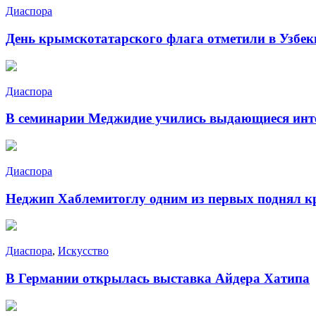
Диаспора
День крымскотатарского флага отметили в Узбек
Диаспора
В семинарии Меджидие учились выдающиеся инт
Диаспора
Неджип Хаблемитоглу одним из первых поднял к
Диаспора
,
Искусство
В Германии открылась выставка Айдера Хатипа