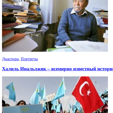
Диаспора
,
Портреты
Халиль Инальджик – всемирно известный истор