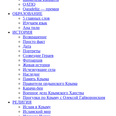
QATIQ
Qaradeñiz — премия
ОБРАЗОВАНИЕ
5 главных слов
Изучаем язык
Ана тили
ИСТОРИЯ
Возвращение
Просто факт
Дата
Портреты
Созвездие Гераев
Фотоархив
Живая история
Исчезнувшие села
Наследие
Память Крыма
Правители ордынского Крыма
Карачи-беи
Военное дело Крымского Ханства
Прогулки по Крыму с Олексой Гайворонским
РЕЛИГИЯ
Ислам в Крыму
Исламский мир