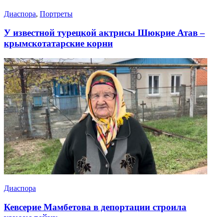
Диаспора
,
Портреты
У известной турецкой актрисы Шюкрие Атав –
крымскотатарские корни
Диаспора
Кевсерие Мамбетова в депортации строила