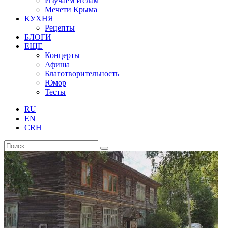
Изучаем Ислам
Мечети Крыма
КУХНЯ
Рецепты
БЛОГИ
ЕЩЕ
Концерты
Афиша
Благотворительность
Юмор
Тесты
RU
EN
CRH