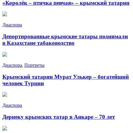
«Королёк – птичка певчая» – крымский татарин
Диаспора
Депортированные крымские татары поднимали
в Казахстане табаководство
Диаспора
,
Портреты
Крымский татарин Мурат Улькер – богатейший
человек Турции
Диаспора
Дернеку крымских татар в Анкаре – 70 лет