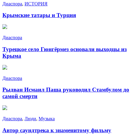
Диаспора
,
ИСТОРИЯ
Крымские татары и Турция
Диаспора
Турецкое село Гюнгёрмез основали выходцы из
Крыма
Диаспора
Рыдван Исмаил Паша руководил Стамбулом до
самой смерти
Диаспора
,
Люди
,
Музыка
Автор саундтрека к знаменитому фильму