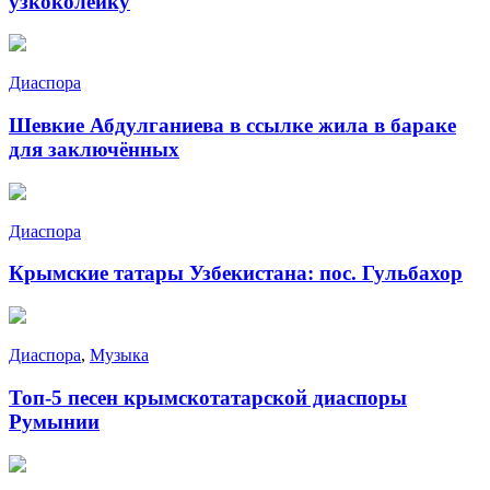
узкоколейку
Диаспора
Шевкие Абдулганиева в ссылке жила в бараке
для заключённых
Диаспора
Крымские татары Узбекистана: пос. Гульбахор
Диаспора
,
Музыка
Топ-5 песен крымскотатарской диаспоры
Румынии