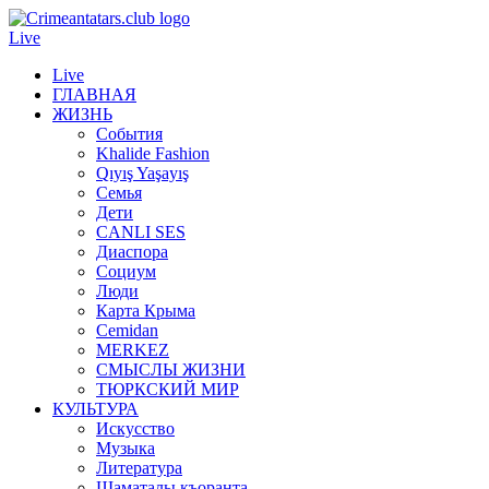
Live
Live
ГЛАВНАЯ
ЖИЗНЬ
События
Khalide Fashion
Qıyış Yaşayış
Семья
Дети
CANLI SES
Диаспора
Социум
Люди
Карта Крыма
Cemidan
МERKEZ
СМЫСЛЫ ЖИЗНИ
ТЮРКСКИЙ МИР
КУЛЬТУРА
Искусство
Музыка
Литература
Шаматалы къоранта