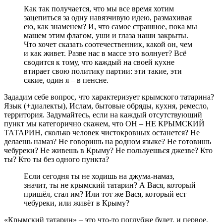
Как так получается, что мы все время хотим
зацепиться за одну навязчивую идею, размахивая
ею, как знаменем? И, что самое страшное, пока мы
машем этим флагом, уши и глаза наши закрыты.
Что хочет сказать соотечественник, какой он, чем
и как живет. Разве нас в массе это волнует? Всё
сводится к тому, что каждый на своей кухне
втирает свою политику партии: эти такие, эти
сякие, один я – в пенсне.
Зададим себе вопрос, что характеризует крымского татарина?
Язык (+диалекты), Ислам, бытовые обряды, кухня, ремесло,
территория. Задумайтесь, если на каждый отсутствующий
пункт мы категорично скажем, что ОН – НЕ КРЫМСКИЙ
ТАТАРИН, сколько человек чистокровных останется? Не
делаешь намаз? Не говоришь на родном языке? Не готовишь
чебуреки? Не живешь в Крыму? Не пользуешься джезве? Кто
ты? Кто ты без одного пункта?
Если сегодня ты не ходишь на джума-намаз,
значит, ты не крымский татарин? А Вася, который
пришёл, стал им? Или тот же Вася, который ест
чебуреки, или живёт в Крыму?
«Крымский татарин» – это что-то поглубже будет, и первое,