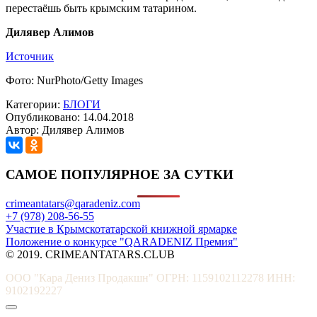
перестаёшь быть крымским татарином.
Дилявер Алимов
Источник
Фото: NurPhoto/Getty Images
Категории:
БЛОГИ
Опубликовано: 14.04.2018
Автор: Дилявер Алимов
САМОЕ ПОПУЛЯРНОЕ ЗА СУТКИ
crimeantatars@qaradeniz.com
+7 (978) 208-56-55
Участие в Крымскотатарской книжной ярмарке
Положение о конкурсе "QARADENIZ Премия"
© 2019. CRIMEANTATARS.CLUB
ООО "Кара Дениз Продакшн" ОГРН: 1159102112278 ИНН:
9102192227