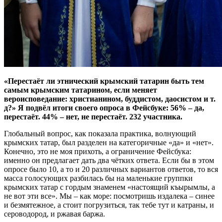
«Перестаёт ли этнический крымский татарин быть тем
самым крымским татарином, если меняет
вероисповедание: христианином, буддистом, даосистом и т.
д?» Я подвёл итоги своего опроса в Фейсбуке: 56% – да,
перестаёт. 44% – нет, не перестаёт. 232 участника.
Глобальный вопрос, как показала практика, волнующий
крымских татар, был разделен на категоричные «да» и «нет».
Конечно, это не моя прихоть, а ограничение Фейсбука:
именно он предлагает дать два чётких ответа. Если бы в этом
опросе было 10, а то и 20 различных вариантов ответов, то вся
масса голосующих разбилась бы на маленькие группки
крымских татар с гордым знаменем «настоящий къырымлы, а
не вот эти все». Мы – как море: посмотришь издалека – синее
и безмятежное, а стоит погрузиться, так тебе тут и катраны, и
сероводород, и ржавая баржа.