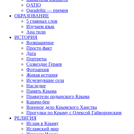
QATIQ
Qaradeñiz — премия
ОБРАЗОВАНИЕ
5 главных слов
Изучаем язык
Ана тили
ИСТОРИЯ
Возвращение
Просто факт
Дата
Портреты
Созвездие Гераев
Фотоархив
Живая история
Исчезнувшие села
Наследие
Память Крыма
Правители ордынского Крыма
Карачи-беи
Военное дело Крымского Ханства
Прогулки по Крыму с Олексой Гайворонским
РЕЛИГИЯ
Ислам в Крыму
Исламский мир