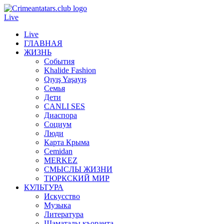
Live
Live
ГЛАВНАЯ
ЖИЗНЬ
События
Khalide Fashion
Qıyış Yaşayış
Семья
Дети
CANLI SES
Диаспора
Социум
Люди
Карта Крыма
Cemidan
МERKEZ
СМЫСЛЫ ЖИЗНИ
ТЮРКСКИЙ МИР
КУЛЬТУРА
Искусство
Музыка
Литература
Шаматалы къоранта