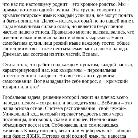
что нас по-настоящему роднит – это кровное родство. Мы –
прямые потомки одной группы. Эта группа говорит на
крымскотатарском языке: каждый услышан, все могут понять
и быть понятыми. Далее – ислам, который не по нашей вине в
годы коммунизма сильно ослаб, но является безусловной
частью нашего этноса. Правильно многие высказывались, что
именно ислам повлиял на быт и облик къырымлы. Наша
самобытная кухня, наш резкий къаве каждому гостю, общее
гостеприимство – тоже неотъемлемая часть нашего народа.
Джемаат, мы состоим из этих частей. Все мы.
Считаю так, что работа над каждым пунктом, каждой частью,
характеризующей нас, как къырымлы – персональная
ответственность каждого. Это всё связано с уровнем
самосознания. Вот вы задавайте себе вопрос, я – крымский
татарин или кто?
Глобальная задача, решение которой лежит на плечах всего
народа в целом – сохранить и возродить язык. Всё-таки – это
наша основа основ. Система распознавания «свой-чужой».
Уникальный код, который передаёт мудрость веков через
пословицы, поговорки, сказки и прочее. Именно язык
объединяет всех и вся. Соблюдаешь или сомневаешься,
живёшь в Крыму или нет, веган или «щиберекман» – общий
наш базис: ЯЗЫК. Потеряв свой родной язык, ты навсегда