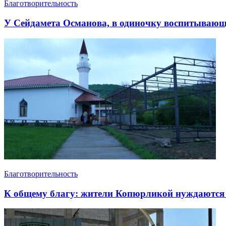
Благотворительность
У Сейдамета Османова, в одиночку воспитывающе
Благотворительность
К общему благу: жители Копюрликой нуждаются 