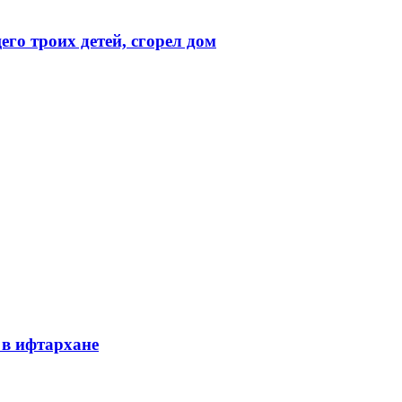
го троих детей, сгорел дом
в ифтархане