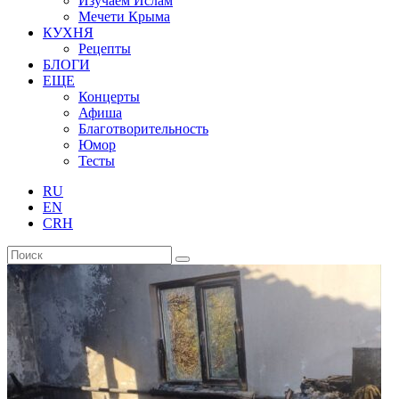
Изучаем Ислам
Мечети Крыма
КУХНЯ
Рецепты
БЛОГИ
ЕЩЕ
Концерты
Афиша
Благотворительность
Юмор
Тесты
RU
EN
CRH