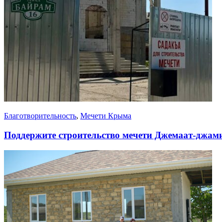
Благотворительность
,
Мечети Крыма
Поддержите строительство мечети Джемаат-джам