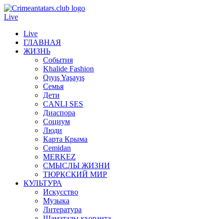
Live
Live
ГЛАВНАЯ
ЖИЗНЬ
События
Khalide Fashion
Qıyış Yaşayış
Семья
Дети
CANLI SES
Диаспора
Социум
Люди
Карта Крыма
Cemidan
МERKEZ
СМЫСЛЫ ЖИЗНИ
ТЮРКСКИЙ МИР
КУЛЬТУРА
Искусство
Музыка
Литература
Шаматалы къоранта