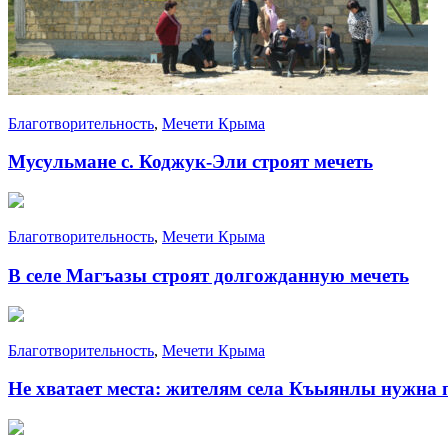
Благотворительность
,
Мечети Крыма
Мусульмане с. Коджук-Эли строят мечеть
Благотворительность
,
Мечети Крыма
В селе Магъазы строят долгожданную мечеть
Благотворительность
,
Мечети Крыма
Не хватает места: жителям села Къыянлы нужна