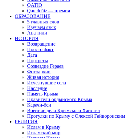
QATIQ
Qaradeñiz — премия
ОБРАЗОВАНИЕ
5 главных слов
Изучаем язык
Ана тили
ИСТОРИЯ
Возвращение
Просто факт
Дата
Портреты
Созвездие Гераев
Фотоархив
Живая история
Исчезнувшие села
Наследие
Память Крыма
Правители ордынского Крыма
Карачи-беи
Военное дело Крымского Ханства
Прогулки по Крыму с Олексой Гайворонским
РЕЛИГИЯ
Ислам в Крыму
Исламский мир