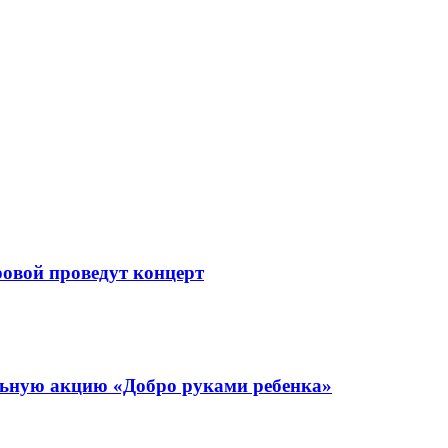
овой проведут концерт
ьную акцию «Добро руками ребенка»