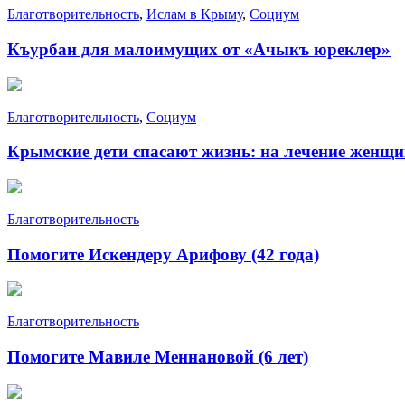
Благотворительность
,
Ислам в Крыму
,
Социум
Къурбан для малоимущих от «Ачыкъ юреклер»
Благотворительность
,
Социум
Крымские дети спасают жизнь: на лечение женщи
Благотворительность
Помогите Искендеру Арифову (42 года)
Благотворительность
Помогите Мавиле Меннановой (6 лет)