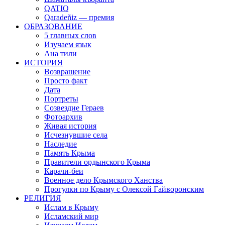
QATIQ
Qaradeñiz — премия
ОБРАЗОВАНИЕ
5 главных слов
Изучаем язык
Ана тили
ИСТОРИЯ
Возвращение
Просто факт
Дата
Портреты
Созвездие Гераев
Фотоархив
Живая история
Исчезнувшие села
Наследие
Память Крыма
Правители ордынского Крыма
Карачи-беи
Военное дело Крымского Ханства
Прогулки по Крыму с Олексой Гайворонским
РЕЛИГИЯ
Ислам в Крыму
Исламский мир