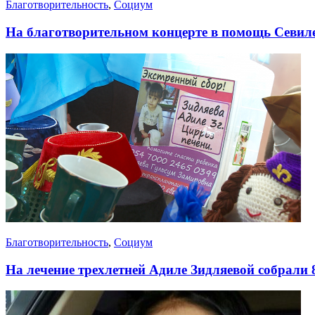
Благотворительность
,
Социум
На благотворительном концерте в помощь Севиле
Благотворительность
,
Социум
На лечение трехлетней Адиле Зидляевой собрали 