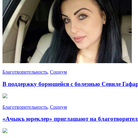
Благотворительность
,
Социум
В поддержку борющейся с болезнью Севиле Гафар
Благотворительность
,
Социум
«Ачыкъ юреклер» приглашают на благотворител