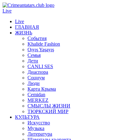
Live
Live
ГЛАВНАЯ
ЖИЗНЬ
События
Khalide Fashion
Qıyış Yaşayış
Семья
Дети
CANLI SES
Диаспора
Социум
Люди
Карта Крыма
Cemidan
МERKEZ
СМЫСЛЫ ЖИЗНИ
ТЮРКСКИЙ МИР
КУЛЬТУРА
Искусство
Музыка
Литература
Шаматалы къоранта