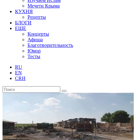
Изучаем Ислам
Мечети Крыма
КУХНЯ
Рецепты
БЛОГИ
ЕЩЕ
Концерты
Афиша
Благотворительность
Юмор
Тесты
RU
EN
CRH