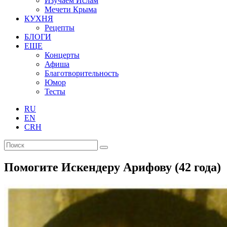
Изучаем Ислам
Мечети Крыма
КУХНЯ
Рецепты
БЛОГИ
ЕЩЕ
Концерты
Афиша
Благотворительность
Юмор
Тесты
RU
EN
CRH
Помогите Искендеру Арифову (42 года)