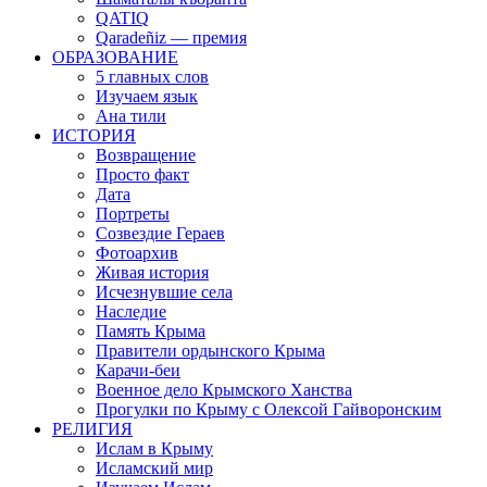
QATIQ
Qaradeñiz — премия
ОБРАЗОВАНИЕ
5 главных слов
Изучаем язык
Ана тили
ИСТОРИЯ
Возвращение
Просто факт
Дата
Портреты
Созвездие Гераев
Фотоархив
Живая история
Исчезнувшие села
Наследие
Память Крыма
Правители ордынского Крыма
Карачи-беи
Военное дело Крымского Ханства
Прогулки по Крыму с Олексой Гайворонским
РЕЛИГИЯ
Ислам в Крыму
Исламский мир