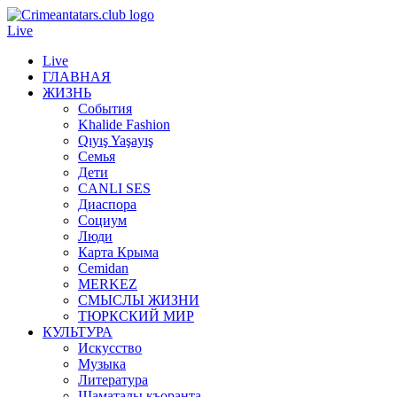
Live
Live
ГЛАВНАЯ
ЖИЗНЬ
События
Khalide Fashion
Qıyış Yaşayış
Семья
Дети
CANLI SES
Диаспора
Социум
Люди
Карта Крыма
Cemidan
МERKEZ
СМЫСЛЫ ЖИЗНИ
ТЮРКСКИЙ МИР
КУЛЬТУРА
Искусство
Музыка
Литература
Шаматалы къоранта