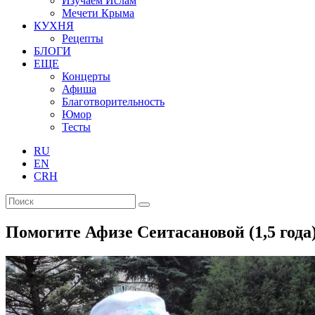
Изучаем Ислам
Мечети Крыма
КУХНЯ
Рецепты
БЛОГИ
ЕЩЕ
Концерты
Афиша
Благотворительность
Юмор
Тесты
RU
EN
CRH
Помогите Афизе Сеитасановой (1,5 года