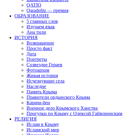
QATIQ
Qaradeñiz — премия
ОБРАЗОВАНИЕ
5 главных слов
Изучаем язык
Ана тили
ИСТОРИЯ
Возвращение
Просто факт
Дата
Портреты
Созвездие Гераев
Фотоархив
Живая история
Исчезнувшие села
Наследие
Память Крыма
Правители ордынского Крыма
Карачи-беи
Военное дело Крымского Ханства
Прогулки по Крыму с Олексой Гайворонским
РЕЛИГИЯ
Ислам в Крыму
Исламский мир