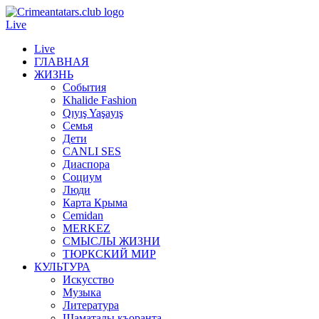
Live
Live
ГЛАВНАЯ
ЖИЗНЬ
События
Khalide Fashion
Qıyış Yaşayış
Семья
Дети
CANLI SES
Диаспора
Социум
Люди
Карта Крыма
Cemidan
МERKEZ
СМЫСЛЫ ЖИЗНИ
ТЮРКСКИЙ МИР
КУЛЬТУРА
Искусство
Музыка
Литература
Шаматалы къоранта