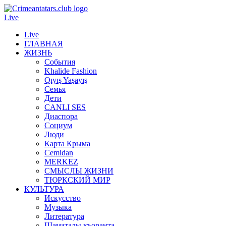
Live
Live
ГЛАВНАЯ
ЖИЗНЬ
События
Khalide Fashion
Qıyış Yaşayış
Семья
Дети
CANLI SES
Диаспора
Социум
Люди
Карта Крыма
Cemidan
МERKEZ
СМЫСЛЫ ЖИЗНИ
ТЮРКСКИЙ МИР
КУЛЬТУРА
Искусство
Музыка
Литература
Шаматалы къоранта