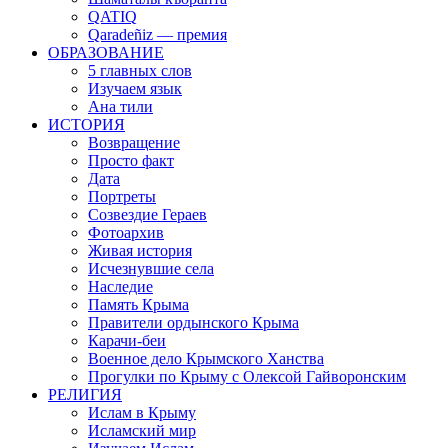
QATIQ
Qaradeñiz — премия
ОБРАЗОВАНИЕ
5 главных слов
Изучаем язык
Ана тили
ИСТОРИЯ
Возвращение
Просто факт
Дата
Портреты
Созвездие Гераев
Фотоархив
Живая история
Исчезнувшие села
Наследие
Память Крыма
Правители ордынского Крыма
Карачи-беи
Военное дело Крымского Ханства
Прогулки по Крыму с Олексой Гайворонским
РЕЛИГИЯ
Ислам в Крыму
Исламский мир