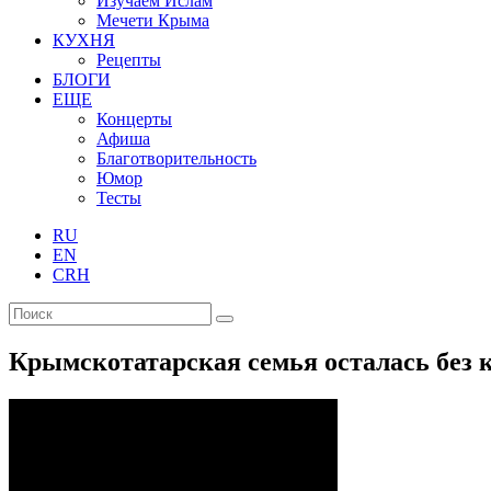
Изучаем Ислам
Мечети Крыма
КУХНЯ
Рецепты
БЛОГИ
ЕЩЕ
Концерты
Афиша
Благотворительность
Юмор
Тесты
RU
EN
CRH
Крымскотатарская семья осталась без 