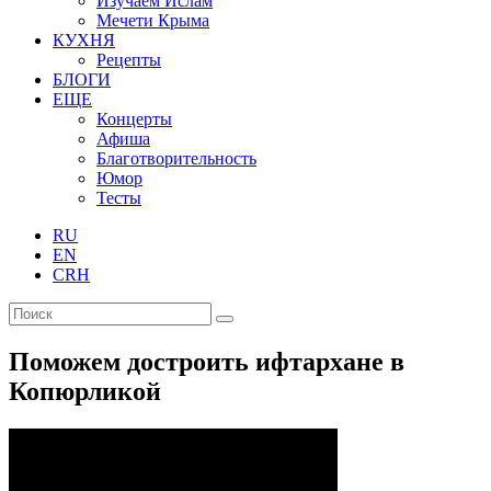
Изучаем Ислам
Мечети Крыма
КУХНЯ
Рецепты
БЛОГИ
ЕЩЕ
Концерты
Афиша
Благотворительность
Юмор
Тесты
RU
EN
CRH
Поможем достроить ифтархане в
Копюрликой