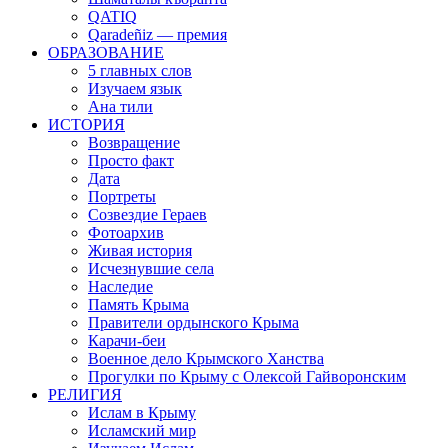
QATIQ
Qaradeñiz — премия
ОБРАЗОВАНИЕ
5 главных слов
Изучаем язык
Ана тили
ИСТОРИЯ
Возвращение
Просто факт
Дата
Портреты
Созвездие Гераев
Фотоархив
Живая история
Исчезнувшие села
Наследие
Память Крыма
Правители ордынского Крыма
Карачи-беи
Военное дело Крымского Ханства
Прогулки по Крыму с Олексой Гайворонским
РЕЛИГИЯ
Ислам в Крыму
Исламский мир