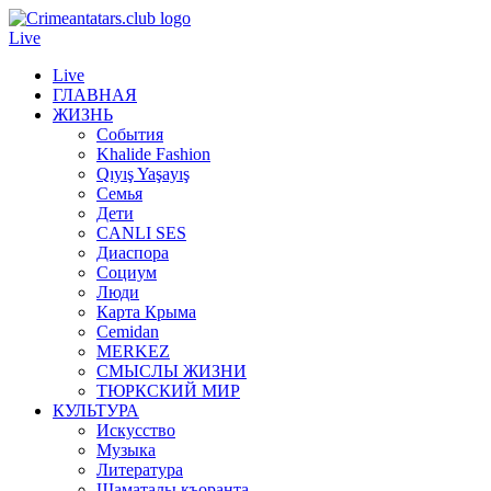
Live
Live
ГЛАВНАЯ
ЖИЗНЬ
События
Khalide Fashion
Qıyış Yaşayış
Семья
Дети
CANLI SES
Диаспора
Социум
Люди
Карта Крыма
Cemidan
МERKEZ
СМЫСЛЫ ЖИЗНИ
ТЮРКСКИЙ МИР
КУЛЬТУРА
Искусство
Музыка
Литература
Шаматалы къоранта