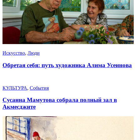
Искусство
,
Люди
Обретая себя: путь художника Алима Усеинова
КУЛЬТУРА
,
События
Сусанна Мамутова собрала полный зал в
Акмесджите