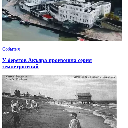
События
У берегов Акъяра произошла серия
землетрясений