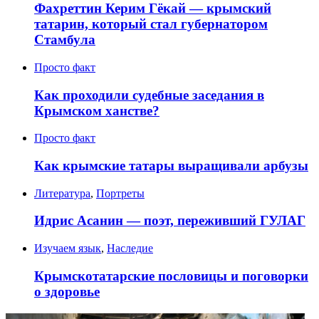
Фахреттин Керим Гёкай — крымский
татарин, который стал губернатором
Стамбула
Просто факт
Как проходили судебные заседания в
Крымском ханстве?
Просто факт
Как крымские татары выращивали арбузы
Литература
,
Портреты
Идрис Асанин — поэт, переживший ГУЛАГ
Изучаем язык
,
Наследие
Крымскотатарские пословицы и поговорки
о здоровье