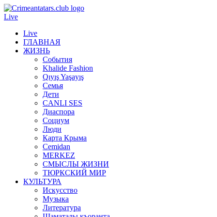
Live
Live
ГЛАВНАЯ
ЖИЗНЬ
События
Khalide Fashion
Qıyış Yaşayış
Семья
Дети
CANLI SES
Диаспора
Социум
Люди
Карта Крыма
Cemidan
МERKEZ
СМЫСЛЫ ЖИЗНИ
ТЮРКСКИЙ МИР
КУЛЬТУРА
Искусство
Музыка
Литература
Шаматалы къоранта