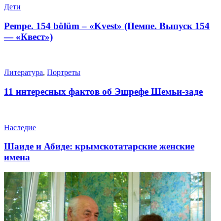
Дети
Pempe. 154 bölüm – «Kvest» (Пемпе. Выпуск 154
— «Квест»)
Литература
,
Портреты
11 интересных фактов об Эшрефе Шемьи-заде
Наследие
Шаиде и Абиде: крымскотатарские женские
имена