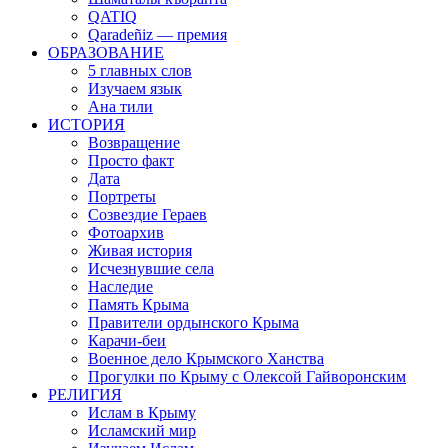
QATIQ
Qaradeñiz — премия
ОБРАЗОВАНИЕ
5 главных слов
Изучаем язык
Ана тили
ИСТОРИЯ
Возвращение
Просто факт
Дата
Портреты
Созвездие Гераев
Фотоархив
Живая история
Исчезнувшие села
Наследие
Память Крыма
Правители ордынского Крыма
Карачи-беи
Военное дело Крымского Ханства
Прогулки по Крыму с Олексой Гайворонским
РЕЛИГИЯ
Ислам в Крыму
Исламский мир