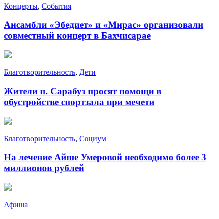
Концерты
,
События
Ансамбли «Эбедиет» и «Мирас» организовали
совместный концерт в Бахчисарае
Благотворительность
,
Дети
Жители п. Сарабуз просят помощи в
обустройстве спортзала при мечети
Благотворительность
,
Социум
На лечение Айше Умеровой необходимо более 3
миллионов рублей
Афиша