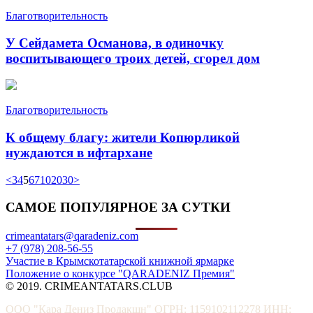
Благотворительность
У Сейдамета Османова, в одиночку
воспитывающего троих детей, сгорел дом
Благотворительность
К общему благу: жители Копюрликой
нуждаются в ифтархане
<
3
4
5
6
7
10
20
30
>
САМОЕ ПОПУЛЯРНОЕ ЗА СУТКИ
crimeantatars@qaradeniz.com
+7 (978) 208-56-55
Участие в Крымскотатарской книжной ярмарке
Положение о конкурсе "QARADENIZ Премия"
© 2019. CRIMEANTATARS.CLUB
ООО "Кара Дениз Продакшн" ОГРН: 1159102112278 ИНН: