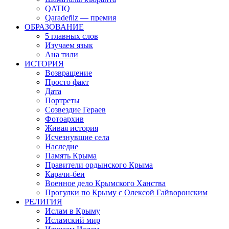
QATIQ
Qaradeñiz — премия
ОБРАЗОВАНИЕ
5 главных слов
Изучаем язык
Ана тили
ИСТОРИЯ
Возвращение
Просто факт
Дата
Портреты
Созвездие Гераев
Фотоархив
Живая история
Исчезнувшие села
Наследие
Память Крыма
Правители ордынского Крыма
Карачи-беи
Военное дело Крымского Ханства
Прогулки по Крыму с Олексой Гайворонским
РЕЛИГИЯ
Ислам в Крыму
Исламский мир