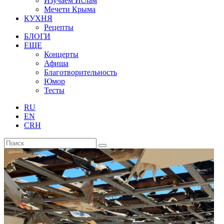
Изучаем Ислам
Мечети Крыма
КУХНЯ
Рецепты
БЛОГИ
ЕЩЕ
Концерты
Афиша
Благотворительность
Юмор
Тесты
RU
EN
CRH