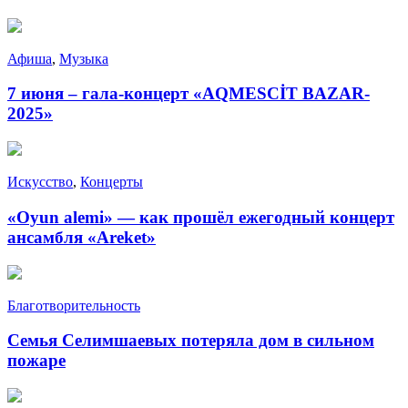
Афиша
,
Музыка
7 июня – гала-концерт «AQMESCİT BAZAR-
2025»
Искусство
,
Концерты
«Oyun alemi» — как прошёл ежегодный концерт
ансамбля «Areket»
Благотворительность
Семья Селимшаевых потеряла дом в сильном
пожаре