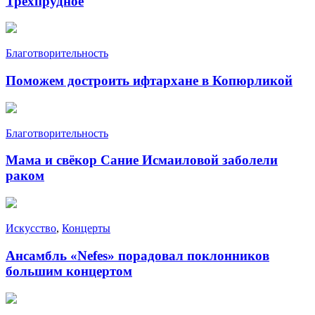
Трёхпрудное
Благотворительность
Поможем достроить ифтархане в Копюрликой
Благотворительность
Мама и свёкор Сание Исмаиловой заболели
раком
Искусство
,
Концерты
Ансамбль «Nefes» порадовал поклонников
большим концертом