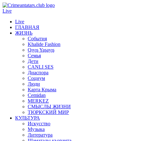
Live
Live
ГЛАВНАЯ
ЖИЗНЬ
События
Khalide Fashion
Qıyış Yaşayış
Семья
Дети
CANLI SES
Диаспора
Социум
Люди
Карта Крыма
Cemidan
МERKEZ
СМЫСЛЫ ЖИЗНИ
ТЮРКСКИЙ МИР
КУЛЬТУРА
Искусство
Музыка
Литература
Шаматалы къоранта