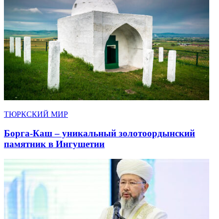
ТЮРКСКИЙ МИР
Борга-Каш – уникальный золотоордынский
памятник в Ингушетии