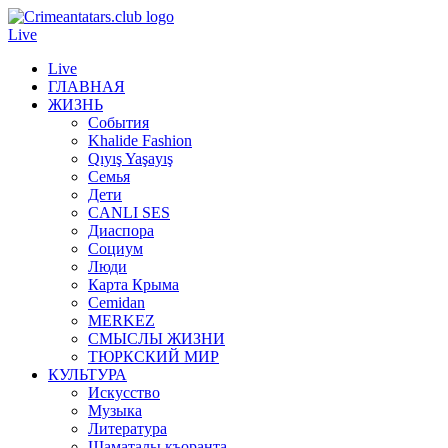
Live
Live
ГЛАВНАЯ
ЖИЗНЬ
События
Khalide Fashion
Qıyış Yaşayış
Семья
Дети
CANLI SES
Диаспора
Социум
Люди
Карта Крыма
Cemidan
МERKEZ
СМЫСЛЫ ЖИЗНИ
ТЮРКСКИЙ МИР
КУЛЬТУРА
Искусство
Музыка
Литература
Шаматалы къоранта