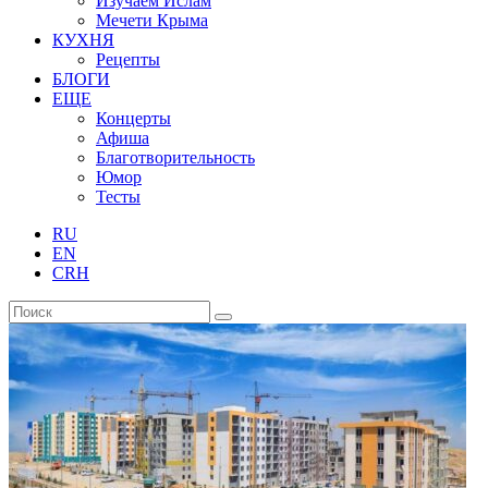
Изучаем Ислам
Мечети Крыма
КУХНЯ
Рецепты
БЛОГИ
ЕЩЕ
Концерты
Афиша
Благотворительность
Юмор
Тесты
RU
EN
CRH