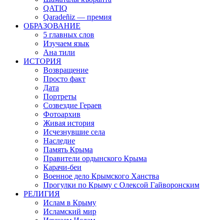
QATIQ
Qaradeñiz — премия
ОБРАЗОВАНИЕ
5 главных слов
Изучаем язык
Ана тили
ИСТОРИЯ
Возвращение
Просто факт
Дата
Портреты
Созвездие Гераев
Фотоархив
Живая история
Исчезнувшие села
Наследие
Память Крыма
Правители ордынского Крыма
Карачи-беи
Военное дело Крымского Ханства
Прогулки по Крыму с Олексой Гайворонским
РЕЛИГИЯ
Ислам в Крыму
Исламский мир