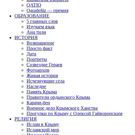
QATIQ
Qaradeñiz — премия
ОБРАЗОВАНИЕ
5 главных слов
Изучаем язык
Ана тили
ИСТОРИЯ
Возвращение
Просто факт
Дата
Портреты
Созвездие Гераев
Фотоархив
Живая история
Исчезнувшие села
Наследие
Память Крыма
Правители ордынского Крыма
Карачи-беи
Военное дело Крымского Ханства
Прогулки по Крыму с Олексой Гайворонским
РЕЛИГИЯ
Ислам в Крыму
Исламский мир