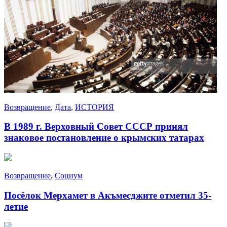
Возвращение
,
Дата
,
ИСТОРИЯ
В 1989 г. Верховный Совет СССР принял
знаковое постановление о крымских татарах
Возвращение
,
Социум
Посёлок Мерхамет в Акъмесджите отметил 35-
летие