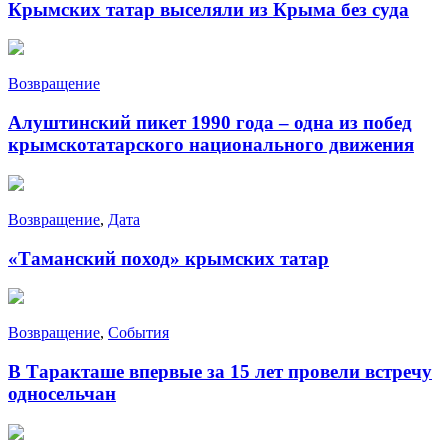
Крымских татар выселяли из Крыма без суда
Возвращение
Алуштинский пикет 1990 года – одна из побед
крымскотатарского национального движения
Возвращение
,
Дата
«Таманский поход» крымских татар
Возвращение
,
События
В Таракташе впервые за 15 лет провели встречу
односельчан