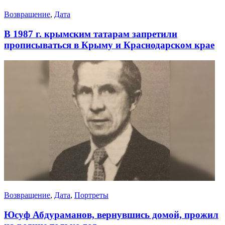
Возвращение
,
Дата
В 1987 г. крымским татарам запретили
прописываться в Крыму и Краснодарском крае
Возвращение
,
Дата
,
Портреты
Юсуф Абдураманов, вернувшись домой, прожил