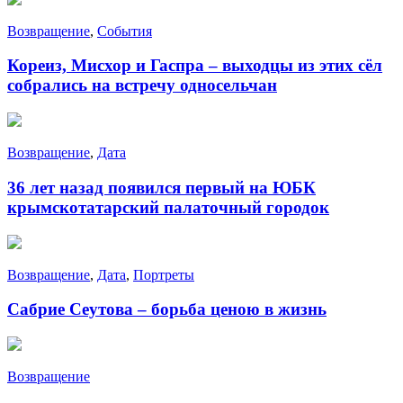
Возвращение
,
События
Кореиз, Мисхор и Гаспра – выходцы из этих сёл
собрались на встречу односельчан
Возвращение
,
Дата
36 лет назад появился первый на ЮБК
крымскотатарский палаточный городок
Возвращение
,
Дата
,
Портреты
Сабрие Сеутова – борьба ценою в жизнь
Возвращение