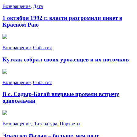
Возвращение
,
Дата
1 октября 1992 г. власти разгромили пикет в
Красном Раю
Возвращение
,
События
Кутлак собрал своих уроженцев и их потомков
Возвращение
,
События
В с. Садыр-Багай впервые провели встречу
односельчан
Возвращение
,
Литература
,
Портреты
Эскендер Фазыл – больше, чем поэт