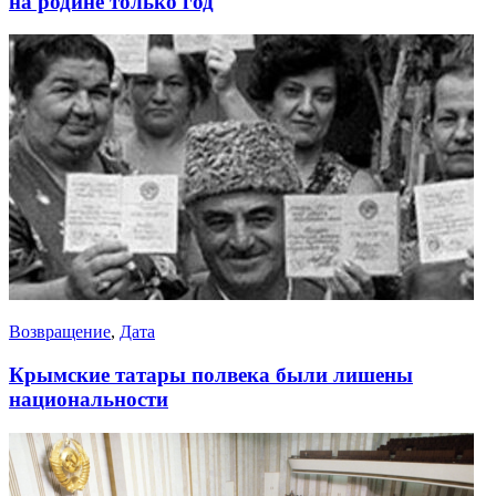
на родине только год
Возвращение
,
Дата
Крымские татары полвека были лишены
национальности