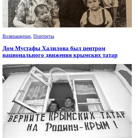
Возвращение
,
Портреты
Дом Мустафы Халилова был центром
национального движения крымских татар