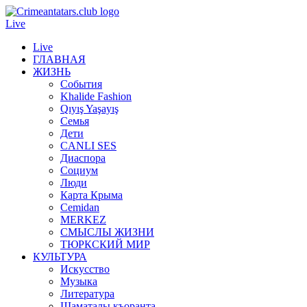
Live
Live
ГЛАВНАЯ
ЖИЗНЬ
События
Khalide Fashion
Qıyış Yaşayış
Семья
Дети
CANLI SES
Диаспора
Социум
Люди
Карта Крыма
Cemidan
МERKEZ
СМЫСЛЫ ЖИЗНИ
ТЮРКСКИЙ МИР
КУЛЬТУРА
Искусство
Музыка
Литература
Шаматалы къоранта