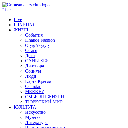
Live
Live
ГЛАВНАЯ
ЖИЗНЬ
События
Khalide Fashion
Qıyış Yaşayış
Семья
Дети
CANLI SES
Диаспора
Социум
Люди
Карта Крыма
Cemidan
МERKEZ
СМЫСЛЫ ЖИЗНИ
ТЮРКСКИЙ МИР
КУЛЬТУРА
Искусство
Музыка
Литература
Шаматалы къоранта