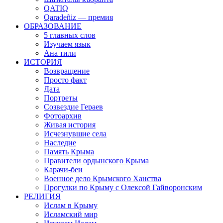
QATIQ
Qaradeñiz — премия
ОБРАЗОВАНИЕ
5 главных слов
Изучаем язык
Ана тили
ИСТОРИЯ
Возвращение
Просто факт
Дата
Портреты
Созвездие Гераев
Фотоархив
Живая история
Исчезнувшие села
Наследие
Память Крыма
Правители ордынского Крыма
Карачи-беи
Военное дело Крымского Ханства
Прогулки по Крыму с Олексой Гайворонским
РЕЛИГИЯ
Ислам в Крыму
Исламский мир