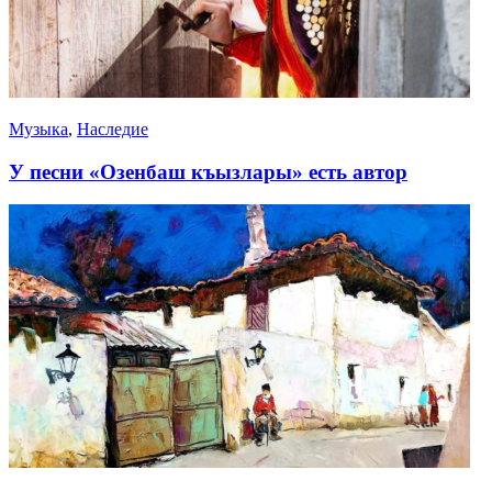
Музыка
,
Наследие
У песни «Озенбаш къызлары» есть автор