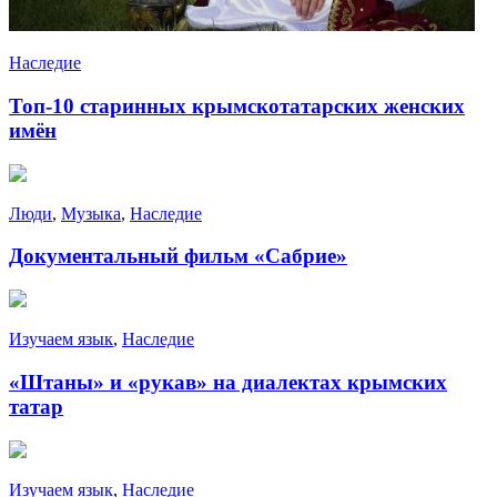
Наследие
Топ-10 старинных крымскотатарских женских
имён
Люди
,
Музыка
,
Наследие
Документальный фильм «Сабрие»
Изучаем язык
,
Наследие
«Штаны» и «рукав» на диалектах крымских
татар
Изучаем язык
,
Наследие