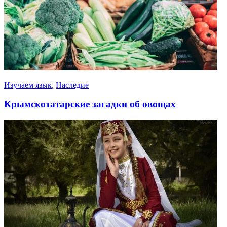
Изучаем язык
,
Наследие
Крымскотатарские загадки об овощах