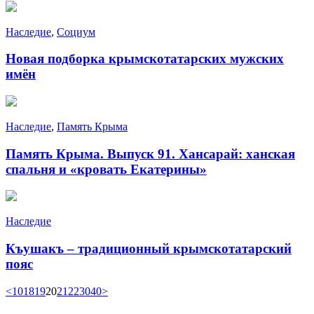
Наследие
,
Социум
Новая подборка крымскотатарских мужских
имён
Наследие
,
Память Крыма
Память Крыма. Выпуск 91. Хансарай: ханская
спальня и «кровать Екатерины»
Наследие
Къушакъ – традиционный крымскотатарский
пояс
<
10
18
19
20
21
22
30
40
>