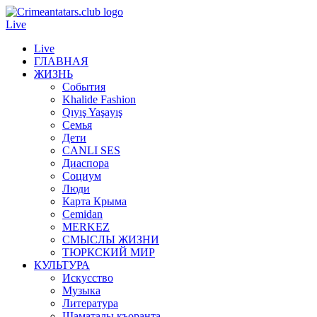
Live
Live
ГЛАВНАЯ
ЖИЗНЬ
События
Khalide Fashion
Qıyış Yaşayış
Семья
Дети
CANLI SES
Диаспора
Социум
Люди
Карта Крыма
Cemidan
МERKEZ
СМЫСЛЫ ЖИЗНИ
ТЮРКСКИЙ МИР
КУЛЬТУРА
Искусство
Музыка
Литература
Шаматалы къоранта