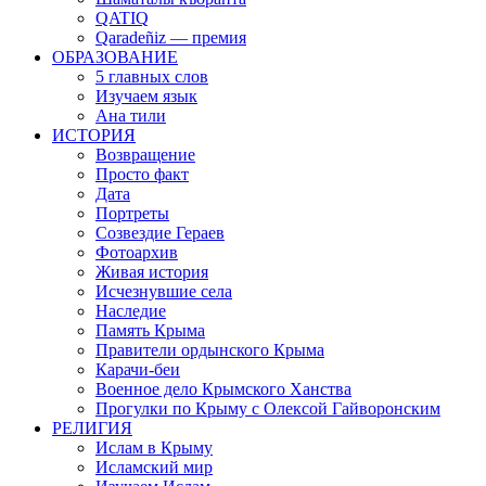
QATIQ
Qaradeñiz — премия
ОБРАЗОВАНИЕ
5 главных слов
Изучаем язык
Ана тили
ИСТОРИЯ
Возвращение
Просто факт
Дата
Портреты
Созвездие Гераев
Фотоархив
Живая история
Исчезнувшие села
Наследие
Память Крыма
Правители ордынского Крыма
Карачи-беи
Военное дело Крымского Ханства
Прогулки по Крыму с Олексой Гайворонским
РЕЛИГИЯ
Ислам в Крыму
Исламский мир