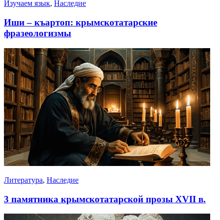
Изучаем язык
,
Наследие
Иши – къартоп: крымскотатарские
фразеологизмы
Литература
,
Наследие
3 памятника крымскотатарской прозы XVII в.