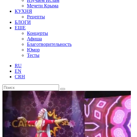
Изучаем Ислам
Мечети Крыма
КУХНЯ
Рецепты
БЛОГИ
ЕЩЕ
Концерты
Афиша
Благотворительность
Юмор
Тесты
RU
EN
CRH