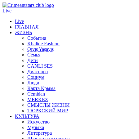
Live
Live
ГЛАВНАЯ
ЖИЗНЬ
События
Khalide Fashion
Qıyış Yaşayış
Семья
Дети
CANLI SES
Диаспора
Социум
Люди
Карта Крыма
Cemidan
МERKEZ
СМЫСЛЫ ЖИЗНИ
ТЮРКСКИЙ МИР
КУЛЬТУРА
Искусство
Музыка
Литература
Шаматалы къоранта