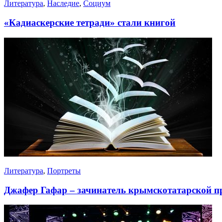
Литература
,
Наследие
,
Социум
«Кадиаскерские тетради» стали книгой
Литература
,
Портреты
Джафер Гафар – зачинатель крымскотатарской п