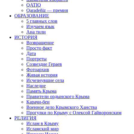
QATIQ
Qaradeñiz — премия
ОБРАЗОВАНИЕ
5 главных слов
Изучаем язык
Ана тили
ИСТОРИЯ
Возвращение
Просто факт
Дата
Портреты
Созвездие Гераев
Фотоархив
Живая история
Исчезнувшие села
Наследие
Память Крыма
Правители ордынского Крыма
Карачи-беи
Военное дело Крымского Ханства
Прогулки по Крыму с Олексой Гайворонским
РЕЛИГИЯ
Ислам в Крыму
Исламский мир