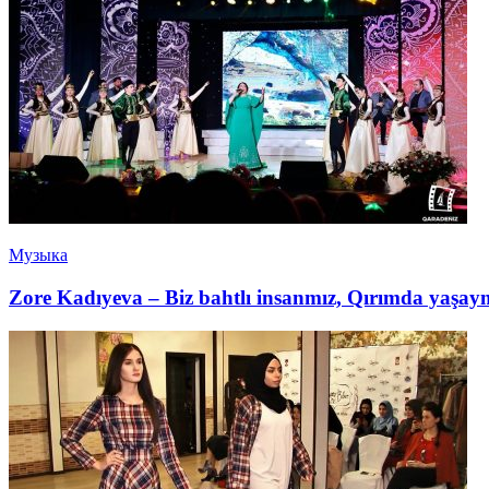
Музыка
Zore Kadıyeva – Biz bahtlı insanmız, Qırımda yaşay