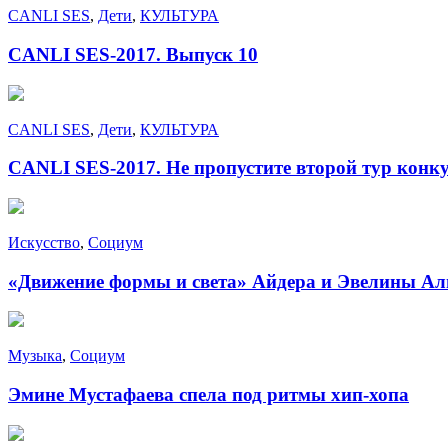
CANLI SES
,
Дети
,
КУЛЬТУРА
CANLI SES-2017. Выпуск 10
CANLI SES
,
Дети
,
КУЛЬТУРА
CANLI SES-2017. Не пропустите второй тур конку
Искусство
,
Социум
«Движение формы и света» Айдера и Эвелины А
Музыка
,
Социум
Эмине Мустафаева спела под ритмы хип-хопа