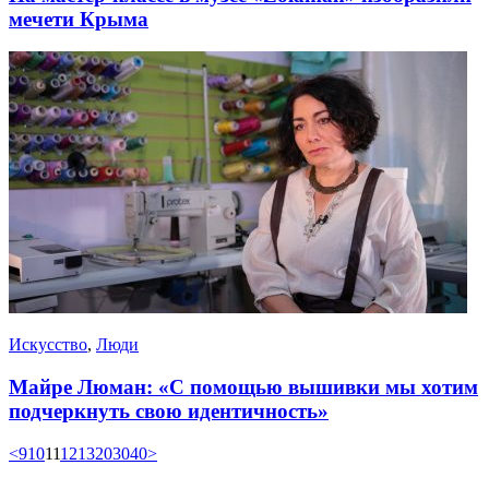
мечети Крыма
Искусство
,
Люди
Майре Люман: «С помощью вышивки мы хотим
подчеркнуть свою идентичность»
<
9
10
11
12
13
20
30
40
>