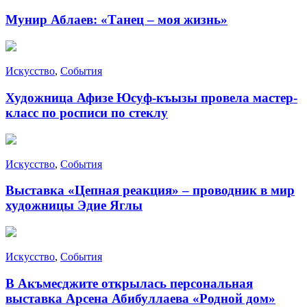
Мунир Аблаев: «Танец – моя жизнь»
Искусство
,
События
Художница Афизе Юсуф-къызы провела мастер-
класс по росписи по стеклу
Искусство
,
События
Выставка «Цепная реакция» – проводник в мир
художницы Эдие Яглы
Искусство
,
События
В Акъмесджите открылась персональная
выставка Арсена Абибуллаева «Родной дом»