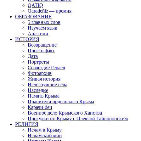
QATIQ
Qaradeñiz — премия
ОБРАЗОВАНИЕ
5 главных слов
Изучаем язык
Ана тили
ИСТОРИЯ
Возвращение
Просто факт
Дата
Портреты
Созвездие Гераев
Фотоархив
Живая история
Исчезнувшие села
Наследие
Память Крыма
Правители ордынского Крыма
Карачи-беи
Военное дело Крымского Ханства
Прогулки по Крыму с Олексой Гайворонским
РЕЛИГИЯ
Ислам в Крыму
Исламский мир