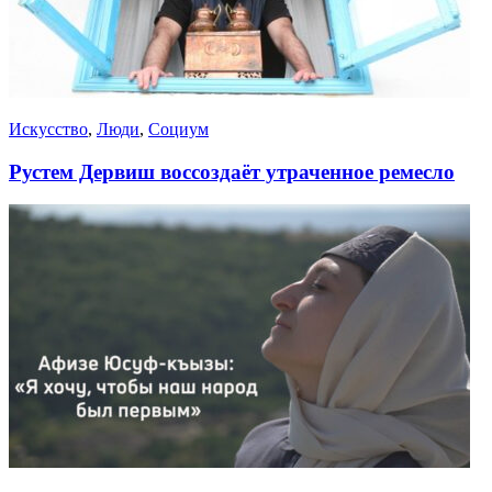
Искусство
,
Люди
,
Социум
Рустем Дервиш воссоздаёт утраченное ремесло