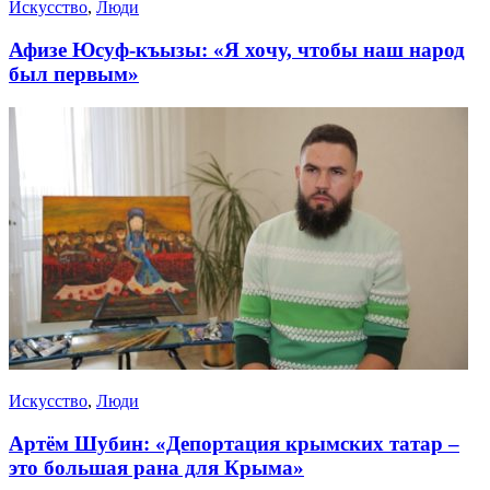
Искусство
,
Люди
Афизе Юсуф-къызы: «Я хочу, чтобы наш народ
был первым»
Искусство
,
Люди
Артём Шубин: «Депортация крымских татар –
это большая рана для Крыма»