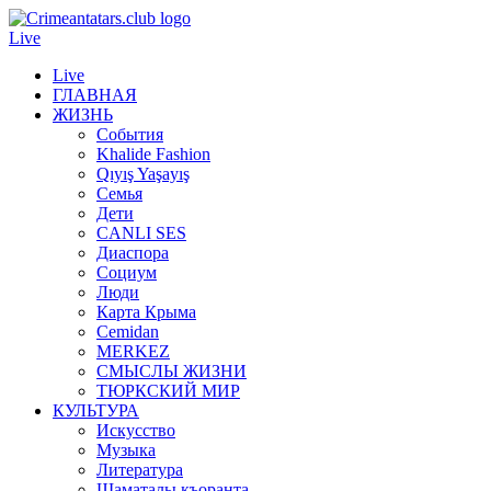
Live
Live
ГЛАВНАЯ
ЖИЗНЬ
События
Khalide Fashion
Qıyış Yaşayış
Семья
Дети
CANLI SES
Диаспора
Социум
Люди
Карта Крыма
Cemidan
МERKEZ
СМЫСЛЫ ЖИЗНИ
ТЮРКСКИЙ МИР
КУЛЬТУРА
Искусство
Музыка
Литература
Шаматалы къоранта