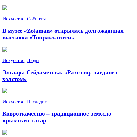
Искусство
,
События
В музее «Zolaman» открылась долгожданная
выставка «Топракъ озеги»
Искусство
,
Люди
Эльзара Сейдаметова: «Разговор наедине с
холстом»
Искусство
,
Наследие
Ковроткачество – традиционное ремесло
крымских татар