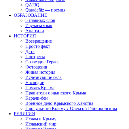
QATIQ
Qaradeñiz — премия
ОБРАЗОВАНИЕ
5 главных слов
Изучаем язык
Ана тили
ИСТОРИЯ
Возвращение
Просто факт
Дата
Портреты
Созвездие Гераев
Фотоархив
Живая история
Исчезнувшие села
Наследие
Память Крыма
Правители ордынского Крыма
Карачи-беи
Военное дело Крымского Ханства
Прогулки по Крыму с Олексой Гайворонским
РЕЛИГИЯ
Ислам в Крыму
Исламский мир