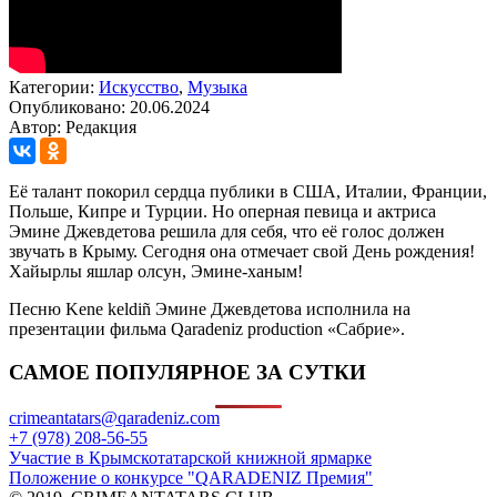
Категории:
Искусство
,
Музыка
Опубликовано: 20.06.2024
Автор: Редакция
Её талант покорил сердца публики в США, Италии, Франции,
Польше, Кипре и Турции. Но оперная певица и актриса
Эмине Джевдетова решила для себя, что её голос должен
звучать в Крыму. Сегодня она отмечает свой День рождения!
Хайырлы яшлар олсун, Эмине-ханым!
Песню Kene keldiñ Эмине Джевдетова исполнила на
презентации фильма Qaradeniz production «Сабрие».
САМОЕ ПОПУЛЯРНОЕ ЗА СУТКИ
crimeantatars@qaradeniz.com
+7 (978) 208-56-55
Участие в Крымскотатарской книжной ярмарке
Положение о конкурсе "QARADENIZ Премия"