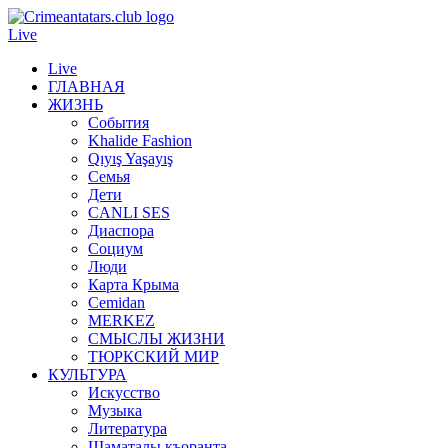
Live
Live
ГЛАВНАЯ
ЖИЗНЬ
События
Khalide Fashion
Qıyış Yaşayış
Семья
Дети
CANLI SES
Диаспора
Социум
Люди
Карта Крыма
Cemidan
МERKEZ
СМЫСЛЫ ЖИЗНИ
ТЮРКСКИЙ МИР
КУЛЬТУРА
Искусство
Музыка
Литература
Шаматалы къоранта