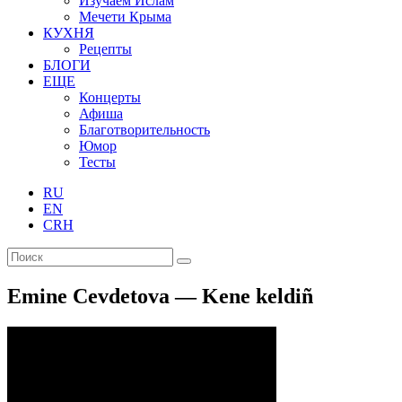
Изучаем Ислам
Мечети Крыма
КУХНЯ
Рецепты
БЛОГИ
ЕЩЕ
Концерты
Афиша
Благотворительность
Юмор
Тесты
RU
EN
CRH
Emine Cevdetova — Kene keldiñ