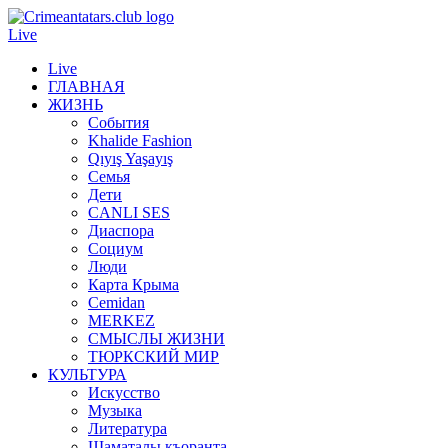
Live
Live
ГЛАВНАЯ
ЖИЗНЬ
События
Khalide Fashion
Qıyış Yaşayış
Семья
Дети
CANLI SES
Диаспора
Социум
Люди
Карта Крыма
Cemidan
МERKEZ
СМЫСЛЫ ЖИЗНИ
ТЮРКСКИЙ МИР
КУЛЬТУРА
Искусство
Музыка
Литература
Шаматалы къоранта