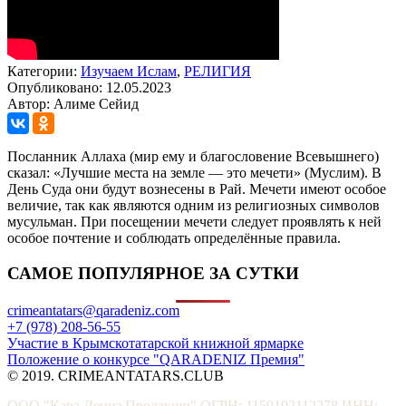
Категории:
Изучаем Ислам
,
РЕЛИГИЯ
Опубликовано: 12.05.2023
Автор: Алиме Сейид
Посланник Аллаха (мир ему и благословение Всевышнего)
сказал: «Лучшие места на земле — это мечети» (Муслим). В
День Суда они будут вознесены в Рай. Мечети имеют особое
величие, так как являются одним из религиозных символов
мусульман. При посещении мечети следует проявлять к ней
особое почтение и соблюдать определённые правила.
САМОЕ ПОПУЛЯРНОЕ ЗА СУТКИ
crimeantatars@qaradeniz.com
+7 (978) 208-56-55
Участие в Крымскотатарской книжной ярмарке
Положение о конкурсе "QARADENIZ Премия"
© 2019. CRIMEANTATARS.CLUB
ООО "Кара Дениз Продакшн" ОГРН: 1159102112278 ИНН: