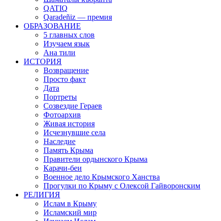
QATIQ
Qaradeñiz — премия
ОБРАЗОВАНИЕ
5 главных слов
Изучаем язык
Ана тили
ИСТОРИЯ
Возвращение
Просто факт
Дата
Портреты
Созвездие Гераев
Фотоархив
Живая история
Исчезнувшие села
Наследие
Память Крыма
Правители ордынского Крыма
Карачи-беи
Военное дело Крымского Ханства
Прогулки по Крыму с Олексой Гайворонским
РЕЛИГИЯ
Ислам в Крыму
Исламский мир