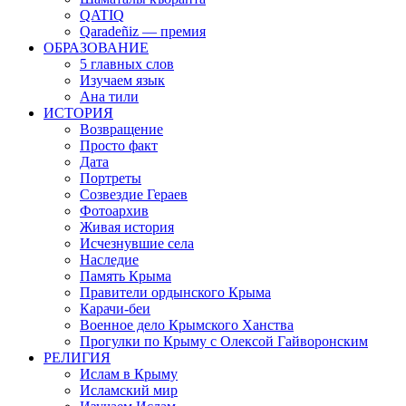
QATIQ
Qaradeñiz — премия
ОБРАЗОВАНИЕ
5 главных слов
Изучаем язык
Ана тили
ИСТОРИЯ
Возвращение
Просто факт
Дата
Портреты
Созвездие Гераев
Фотоархив
Живая история
Исчезнувшие села
Наследие
Память Крыма
Правители ордынского Крыма
Карачи-беи
Военное дело Крымского Ханства
Прогулки по Крыму с Олексой Гайворонским
РЕЛИГИЯ
Ислам в Крыму
Исламский мир