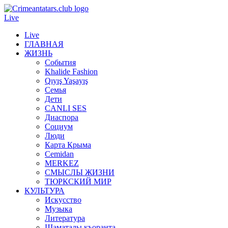
Live
Live
ГЛАВНАЯ
ЖИЗНЬ
События
Khalide Fashion
Qıyış Yaşayış
Семья
Дети
CANLI SES
Диаспора
Социум
Люди
Карта Крыма
Cemidan
МERKEZ
СМЫСЛЫ ЖИЗНИ
ТЮРКСКИЙ МИР
КУЛЬТУРА
Искусство
Музыка
Литература
Шаматалы къоранта