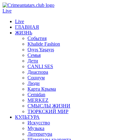
Live
Live
ГЛАВНАЯ
ЖИЗНЬ
События
Khalide Fashion
Qıyış Yaşayış
Семья
Дети
CANLI SES
Диаспора
Социум
Люди
Карта Крыма
Cemidan
МERKEZ
СМЫСЛЫ ЖИЗНИ
ТЮРКСКИЙ МИР
КУЛЬТУРА
Искусство
Музыка
Литература
Шаматалы къоранта