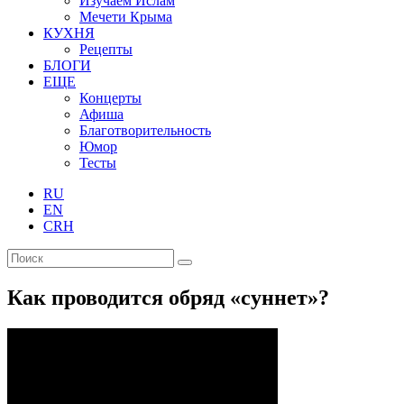
Изучаем Ислам
Мечети Крыма
КУХНЯ
Рецепты
БЛОГИ
ЕЩЕ
Концерты
Афиша
Благотворительность
Юмор
Тесты
RU
EN
CRH
Как проводится обряд «суннет»?