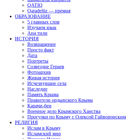
QATIQ
Qaradeñiz — премия
ОБРАЗОВАНИЕ
5 главных слов
Изучаем язык
Ана тили
ИСТОРИЯ
Возвращение
Просто факт
Дата
Портреты
Созвездие Гераев
Фотоархив
Живая история
Исчезнувшие села
Наследие
Память Крыма
Правители ордынского Крыма
Карачи-беи
Военное дело Крымского Ханства
Прогулки по Крыму с Олексой Гайворонским
РЕЛИГИЯ
Ислам в Крыму
Исламский мир