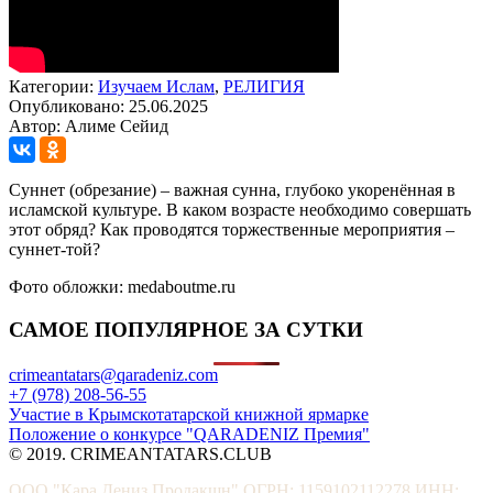
Категории:
Изучаем Ислам
,
РЕЛИГИЯ
Опубликовано: 25.06.2025
Автор: Алиме Сейид
Суннет (обрезание) – важная сунна, глубоко укоренённая в
исламской культуре. В каком возрасте необходимо совершать
этот обряд? Как проводятся торжественные мероприятия –
суннет-той?
Фото обложки: medaboutme.ru
САМОЕ ПОПУЛЯРНОЕ ЗА СУТКИ
crimeantatars@qaradeniz.com
+7 (978) 208-56-55
Участие в Крымскотатарской книжной ярмарке
Положение о конкурсе "QARADENIZ Премия"
© 2019. CRIMEANTATARS.CLUB
ООО "Кара Дениз Продакшн" ОГРН: 1159102112278 ИНН: