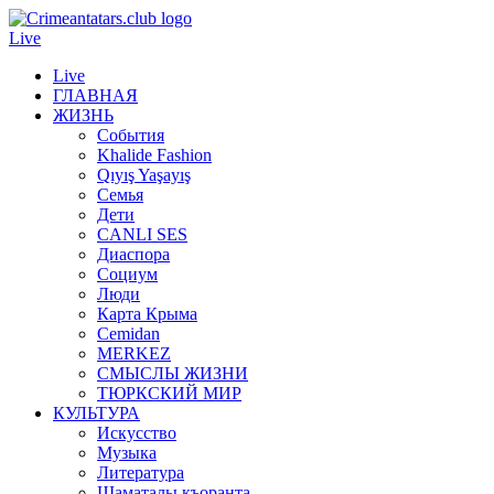
Live
Live
ГЛАВНАЯ
ЖИЗНЬ
События
Khalide Fashion
Qıyış Yaşayış
Семья
Дети
CANLI SES
Диаспора
Социум
Люди
Карта Крыма
Cemidan
МERKEZ
СМЫСЛЫ ЖИЗНИ
ТЮРКСКИЙ МИР
КУЛЬТУРА
Искусство
Музыка
Литература
Шаматалы къоранта