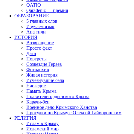
QATIQ
Qaradeñiz — премия
ОБРАЗОВАНИЕ
5 главных слов
Изучаем язык
Ана тили
ИСТОРИЯ
Возвращение
Просто факт
Дата
Портреты
Созвездие Гераев
Фотоархив
Живая история
Исчезнувшие села
Наследие
Память Крыма
Правители ордынского Крыма
Карачи-беи
Военное дело Крымского Ханства
Прогулки по Крыму с Олексой Гайворонским
РЕЛИГИЯ
Ислам в Крыму
Исламский мир