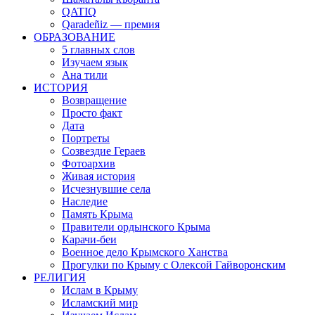
QATIQ
Qaradeñiz — премия
ОБРАЗОВАНИЕ
5 главных слов
Изучаем язык
Ана тили
ИСТОРИЯ
Возвращение
Просто факт
Дата
Портреты
Созвездие Гераев
Фотоархив
Живая история
Исчезнувшие села
Наследие
Память Крыма
Правители ордынского Крыма
Карачи-беи
Военное дело Крымского Ханства
Прогулки по Крыму с Олексой Гайворонским
РЕЛИГИЯ
Ислам в Крыму
Исламский мир