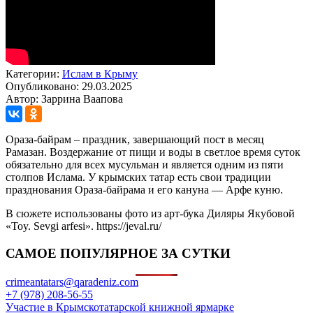
Категории:
Ислам в Крыму
Опубликовано: 29.03.2025
Автор: Заррина Ваапова
Ораза-байрам – праздник, завершающий пост в месяц
Рамазан. Воздержание от пищи и воды в светлое время суток
обязательно для всех мусульман и является одним из пяти
столпов Ислама. У крымских татар есть свои традиции
празднования Ораза-байрама и его кануна — Арфе куню.
В сюжете использованы фото из арт-бука Диляры Якубовой
«Toy. Sevgi arfesi». https://jeval.ru/
САМОЕ ПОПУЛЯРНОЕ ЗА СУТКИ
crimeantatars@qaradeniz.com
+7 (978) 208-56-55
Участие в Крымскотатарской книжной ярмарке