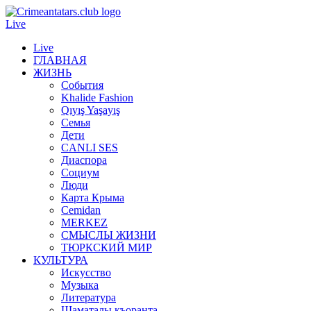
Live
Live
ГЛАВНАЯ
ЖИЗНЬ
События
Khalide Fashion
Qıyış Yaşayış
Семья
Дети
CANLI SES
Диаспора
Социум
Люди
Карта Крыма
Cemidan
МERKEZ
СМЫСЛЫ ЖИЗНИ
ТЮРКСКИЙ МИР
КУЛЬТУРА
Искусство
Музыка
Литература
Шаматалы къоранта