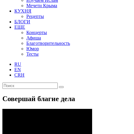
Изучаем Ислам
Мечети Крыма
КУХНЯ
Рецепты
БЛОГИ
ЕЩЕ
Концерты
Афиша
Благотворительность
Юмор
Тесты
RU
EN
CRH
Совершай благие дела