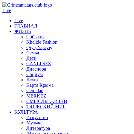
Live
Live
ГЛАВНАЯ
ЖИЗНЬ
События
Khalide Fashion
Qıyış Yaşayış
Семья
Дети
CANLI SES
Диаспора
Социум
Люди
Карта Крыма
Cemidan
МERKEZ
СМЫСЛЫ ЖИЗНИ
ТЮРКСКИЙ МИР
КУЛЬТУРА
Искусство
Музыка
Литература
Шаматалы къоранта