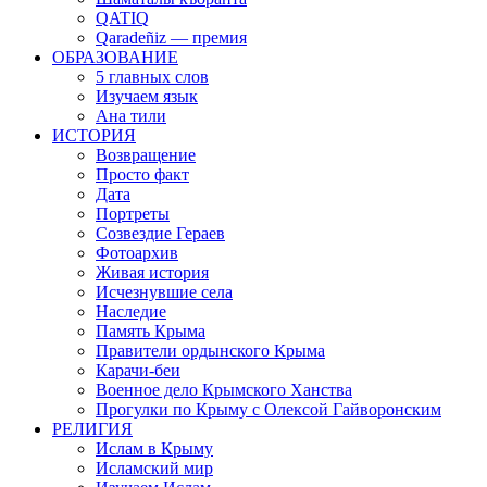
QATIQ
Qaradeñiz — премия
ОБРАЗОВАНИЕ
5 главных слов
Изучаем язык
Ана тили
ИСТОРИЯ
Возвращение
Просто факт
Дата
Портреты
Созвездие Гераев
Фотоархив
Живая история
Исчезнувшие села
Наследие
Память Крыма
Правители ордынского Крыма
Карачи-беи
Военное дело Крымского Ханства
Прогулки по Крыму с Олексой Гайворонским
РЕЛИГИЯ
Ислам в Крыму
Исламский мир