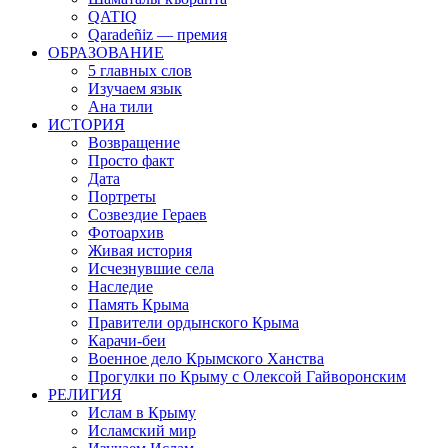
QATIQ
Qaradeñiz — премия
ОБРАЗОВАНИЕ
5 главных слов
Изучаем язык
Ана тили
ИСТОРИЯ
Возвращение
Просто факт
Дата
Портреты
Созвездие Гераев
Фотоархив
Живая история
Исчезнувшие села
Наследие
Память Крыма
Правители ордынского Крыма
Карачи-беи
Военное дело Крымского Ханства
Прогулки по Крыму с Олексой Гайворонским
РЕЛИГИЯ
Ислам в Крыму
Исламский мир