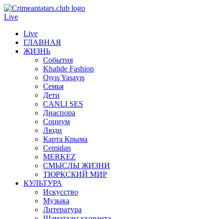
Live
Live
ГЛАВНАЯ
ЖИЗНЬ
События
Khalide Fashion
Qıyış Yaşayış
Семья
Дети
CANLI SES
Диаспора
Социум
Люди
Карта Крыма
Cemidan
МERKEZ
СМЫСЛЫ ЖИЗНИ
ТЮРКСКИЙ МИР
КУЛЬТУРА
Искусство
Музыка
Литература
Шаматалы къоранта