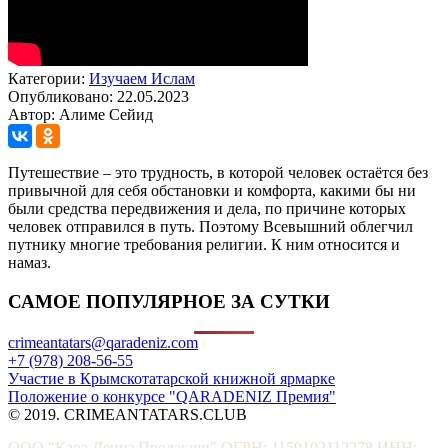
Категории:
Изучаем Ислам
Опубликовано: 22.05.2023
Автор: Алиме Сейид
Путешествие – это трудность, в которой человек остаётся без
привычной для себя обстановки и комфорта, какими бы ни
были средства передвижения и дела, по причине которых
человек отправился в путь. Поэтому Всевышний облегчил
путнику многие требования религии. К ним относится и
намаз.
САМОЕ ПОПУЛЯРНОЕ ЗА СУТКИ
crimeantatars@qaradeniz.com
+7 (978) 208-56-55
Участие в Крымскотатарской книжной ярмарке
Положение о конкурсе "QARADENIZ Премия"
© 2019. CRIMEANTATARS.CLUB
ООО "Кара Дениз Продакшн" ОГРН: 1159102112278 ИНН: