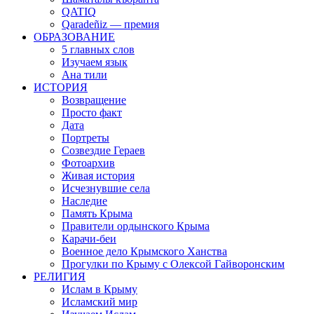
QATIQ
Qaradeñiz — премия
ОБРАЗОВАНИЕ
5 главных слов
Изучаем язык
Ана тили
ИСТОРИЯ
Возвращение
Просто факт
Дата
Портреты
Созвездие Гераев
Фотоархив
Живая история
Исчезнувшие села
Наследие
Память Крыма
Правители ордынского Крыма
Карачи-беи
Военное дело Крымского Ханства
Прогулки по Крыму с Олексой Гайворонским
РЕЛИГИЯ
Ислам в Крыму
Исламский мир