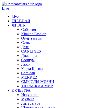
Live
Live
ГЛАВНАЯ
ЖИЗНЬ
События
Khalide Fashion
Qıyış Yaşayış
Семья
Дети
CANLI SES
Диаспора
Социум
Люди
Карта Крыма
Cemidan
МERKEZ
СМЫСЛЫ ЖИЗНИ
ТЮРКСКИЙ МИР
КУЛЬТУРА
Искусство
Музыка
Литература
Шаматалы къоранта