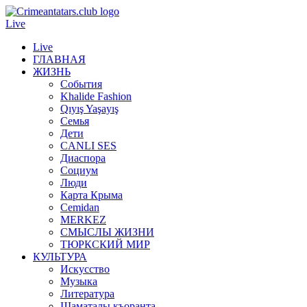
Live
Live
ГЛАВНАЯ
ЖИЗНЬ
События
Khalide Fashion
Qıyış Yaşayış
Семья
Дети
CANLI SES
Диаспора
Социум
Люди
Карта Крыма
Cemidan
МERKEZ
СМЫСЛЫ ЖИЗНИ
ТЮРКСКИЙ МИР
КУЛЬТУРА
Искусство
Музыка
Литература
Шаматалы къоранта