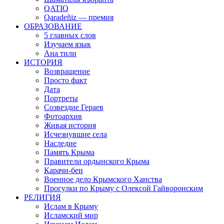
QATIQ
Qaradeñiz — премия
ОБРАЗОВАНИЕ
5 главных слов
Изучаем язык
Ана тили
ИСТОРИЯ
Возвращение
Просто факт
Дата
Портреты
Созвездие Гераев
Фотоархив
Живая история
Исчезнувшие села
Наследие
Память Крыма
Правители ордынского Крыма
Карачи-беи
Военное дело Крымского Ханства
Прогулки по Крыму с Олексой Гайворонским
РЕЛИГИЯ
Ислам в Крыму
Исламский мир