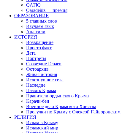
QATIQ
Qaradeñiz — премия
ОБРАЗОВАНИЕ
5 главных слов
Изучаем язык
Ана тили
ИСТОРИЯ
Возвращение
Просто факт
Дата
Портреты
Созвездие Гераев
Фотоархив
Живая история
Исчезнувшие села
Наследие
Память Крыма
Правители ордынского Крыма
Карачи-беи
Военное дело Крымского Ханства
Прогулки по Крыму с Олексой Гайворонским
РЕЛИГИЯ
Ислам в Крыму
Исламский мир