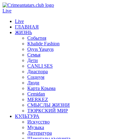
Live
Live
ГЛАВНАЯ
ЖИЗНЬ
События
Khalide Fashion
Qıyış Yaşayış
Семья
Дети
CANLI SES
Диаспора
Социум
Люди
Карта Крыма
Cemidan
МERKEZ
СМЫСЛЫ ЖИЗНИ
ТЮРКСКИЙ МИР
КУЛЬТУРА
Искусство
Музыка
Литература
Шаматалы къоранта