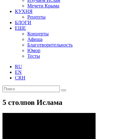
Изучаем Ислам
Мечети Крыма
КУХНЯ
Рецепты
БЛОГИ
ЕЩЕ
Концерты
Афиша
Благотворительность
Юмор
Тесты
RU
EN
CRH
5 столпов Ислама