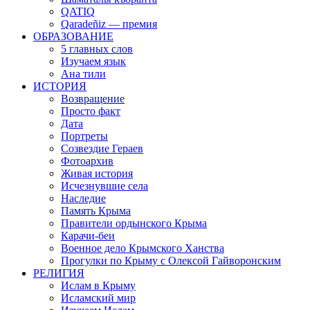
QATIQ
Qaradeñiz — премия
ОБРАЗОВАНИЕ
5 главных слов
Изучаем язык
Ана тили
ИСТОРИЯ
Возвращение
Просто факт
Дата
Портреты
Созвездие Гераев
Фотоархив
Живая история
Исчезнувшие села
Наследие
Память Крыма
Правители ордынского Крыма
Карачи-беи
Военное дело Крымского Ханства
Прогулки по Крыму с Олексой Гайворонским
РЕЛИГИЯ
Ислам в Крыму
Исламский мир