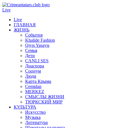
Live
Live
ГЛАВНАЯ
ЖИЗНЬ
События
Khalide Fashion
Qıyış Yaşayış
Семья
Дети
CANLI SES
Диаспора
Социум
Люди
Карта Крыма
Cemidan
МERKEZ
СМЫСЛЫ ЖИЗНИ
ТЮРКСКИЙ МИР
КУЛЬТУРА
Искусство
Музыка
Литература
Шаматалы къоранта