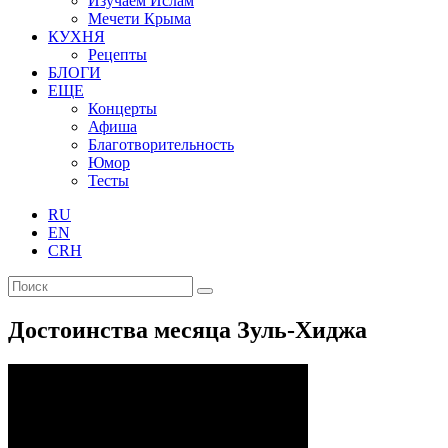
Изучаем Ислам
Мечети Крыма
КУХНЯ
Рецепты
БЛОГИ
ЕЩЕ
Концерты
Афиша
Благотворительность
Юмор
Тесты
RU
EN
CRH
Достоинства месяца Зуль-Хиджа