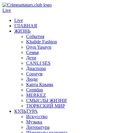
Live
Live
ГЛАВНАЯ
ЖИЗНЬ
События
Khalide Fashion
Qıyış Yaşayış
Семья
Дети
CANLI SES
Диаспора
Социум
Люди
Карта Крыма
Cemidan
МERKEZ
СМЫСЛЫ ЖИЗНИ
ТЮРКСКИЙ МИР
КУЛЬТУРА
Искусство
Музыка
Литература
Шаматалы къоранта