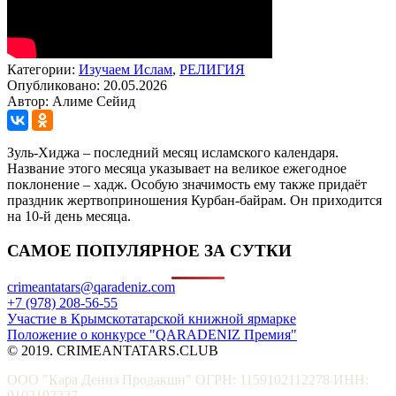
Категории:
Изучаем Ислам
,
РЕЛИГИЯ
Опубликовано: 20.05.2026
Автор: Алиме Сейид
Зуль-Хиджа – последний месяц исламского календаря.
Название этого месяца указывает на великое ежегодное
поклонение – хадж. Особую значимость ему также придаёт
праздник жертвоприношения Курбан-байрам. Он приходится
на 10-й день месяца.
САМОЕ ПОПУЛЯРНОЕ ЗА СУТКИ
crimeantatars@qaradeniz.com
+7 (978) 208-56-55
Участие в Крымскотатарской книжной ярмарке
Положение о конкурсе "QARADENIZ Премия"
© 2019. CRIMEANTATARS.CLUB
ООО "Кара Дениз Продакшн" ОГРН: 1159102112278 ИНН:
9102192227