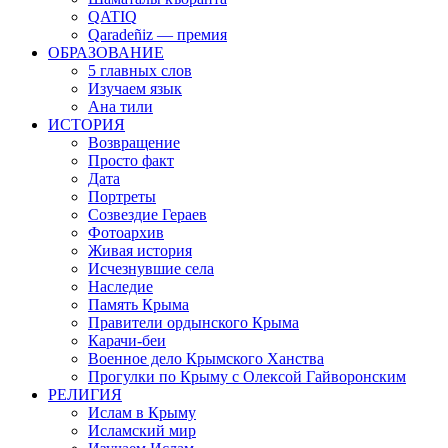
QATIQ
Qaradeñiz — премия
ОБРАЗОВАНИЕ
5 главных слов
Изучаем язык
Ана тили
ИСТОРИЯ
Возвращение
Просто факт
Дата
Портреты
Созвездие Гераев
Фотоархив
Живая история
Исчезнувшие села
Наследие
Память Крыма
Правители ордынского Крыма
Карачи-беи
Военное дело Крымского Ханства
Прогулки по Крыму с Олексой Гайворонским
РЕЛИГИЯ
Ислам в Крыму
Исламский мир