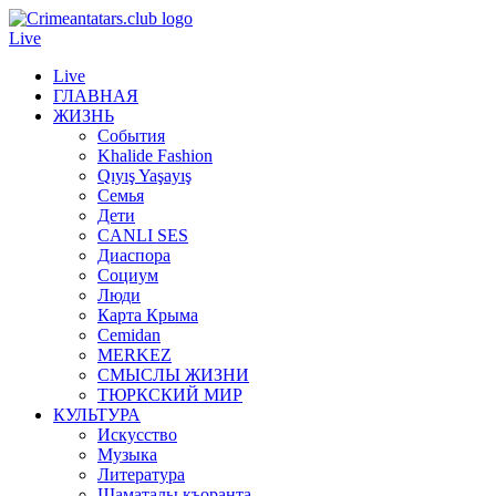
Live
Live
ГЛАВНАЯ
ЖИЗНЬ
События
Khalide Fashion
Qıyış Yaşayış
Семья
Дети
CANLI SES
Диаспора
Социум
Люди
Карта Крыма
Cemidan
МERKEZ
СМЫСЛЫ ЖИЗНИ
ТЮРКСКИЙ МИР
КУЛЬТУРА
Искусство
Музыка
Литература
Шаматалы къоранта