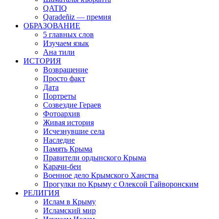
QATIQ
Qaradeñiz — премия
ОБРАЗОВАНИЕ
5 главных слов
Изучаем язык
Ана тили
ИСТОРИЯ
Возвращение
Просто факт
Дата
Портреты
Созвездие Гераев
Фотоархив
Живая история
Исчезнувшие села
Наследие
Память Крыма
Правители ордынского Крыма
Карачи-беи
Военное дело Крымского Ханства
Прогулки по Крыму с Олексой Гайворонским
РЕЛИГИЯ
Ислам в Крыму
Исламский мир