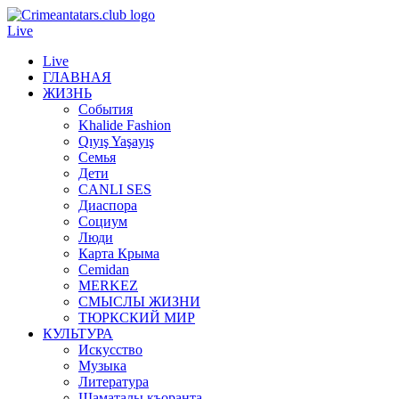
Live
Live
ГЛАВНАЯ
ЖИЗНЬ
События
Khalide Fashion
Qıyış Yaşayış
Семья
Дети
CANLI SES
Диаспора
Социум
Люди
Карта Крыма
Cemidan
МERKEZ
СМЫСЛЫ ЖИЗНИ
ТЮРКСКИЙ МИР
КУЛЬТУРА
Искусство
Музыка
Литература
Шаматалы къоранта