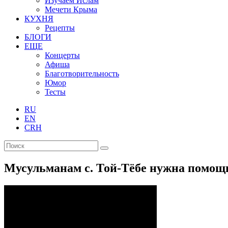
Изучаем Ислам
Мечети Крыма
КУХНЯ
Рецепты
БЛОГИ
ЕЩЕ
Концерты
Афиша
Благотворительность
Юмор
Тесты
RU
EN
CRH
Мусульманам с. Той-Тёбе нужна помощь