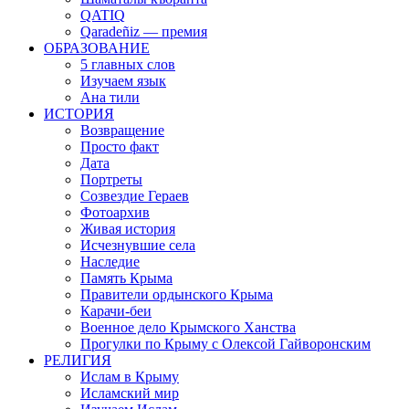
QATIQ
Qaradeñiz — премия
ОБРАЗОВАНИЕ
5 главных слов
Изучаем язык
Ана тили
ИСТОРИЯ
Возвращение
Просто факт
Дата
Портреты
Созвездие Гераев
Фотоархив
Живая история
Исчезнувшие села
Наследие
Память Крыма
Правители ордынского Крыма
Карачи-беи
Военное дело Крымского Ханства
Прогулки по Крыму с Олексой Гайворонским
РЕЛИГИЯ
Ислам в Крыму
Исламский мир