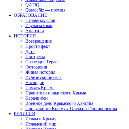
QATIQ
Qaradeñiz — премия
ОБРАЗОВАНИЕ
5 главных слов
Изучаем язык
Ана тили
ИСТОРИЯ
Возвращение
Просто факт
Дата
Портреты
Созвездие Гераев
Фотоархив
Живая история
Исчезнувшие села
Наследие
Память Крыма
Правители ордынского Крыма
Карачи-беи
Военное дело Крымского Ханства
Прогулки по Крыму с Олексой Гайворонским
РЕЛИГИЯ
Ислам в Крыму
Исламский мир