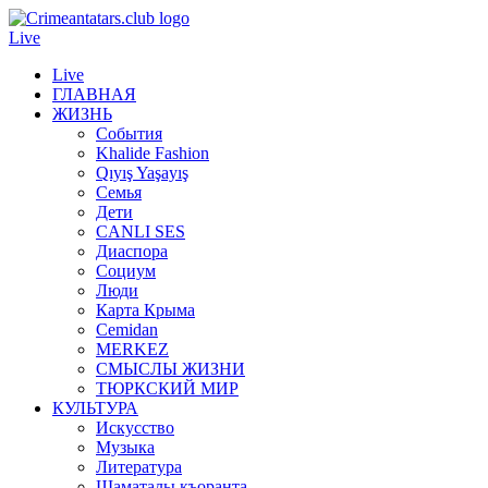
Live
Live
ГЛАВНАЯ
ЖИЗНЬ
События
Khalide Fashion
Qıyış Yaşayış
Семья
Дети
CANLI SES
Диаспора
Социум
Люди
Карта Крыма
Cemidan
МERKEZ
СМЫСЛЫ ЖИЗНИ
ТЮРКСКИЙ МИР
КУЛЬТУРА
Искусство
Музыка
Литература
Шаматалы къоранта