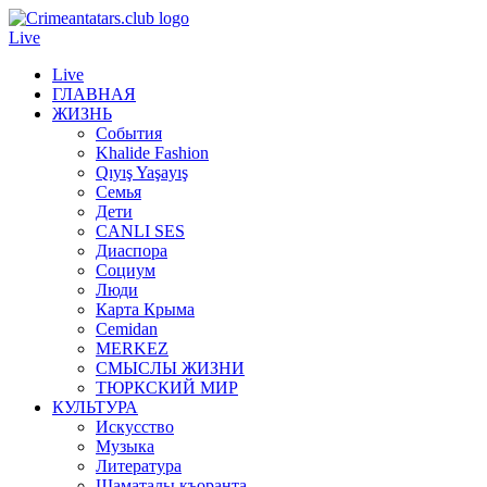
Live
Live
ГЛАВНАЯ
ЖИЗНЬ
События
Khalide Fashion
Qıyış Yaşayış
Семья
Дети
CANLI SES
Диаспора
Социум
Люди
Карта Крыма
Cemidan
МERKEZ
СМЫСЛЫ ЖИЗНИ
ТЮРКСКИЙ МИР
КУЛЬТУРА
Искусство
Музыка
Литература
Шаматалы къоранта