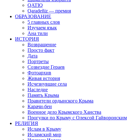
QATIQ
Qaradeñiz — премия
ОБРАЗОВАНИЕ
5 главных слов
Изучаем язык
Ана тили
ИСТОРИЯ
Возвращение
Просто факт
Дата
Портреты
Созвездие Гераев
Фотоархив
Живая история
Исчезнувшие села
Наследие
Память Крыма
Правители ордынского Крыма
Карачи-беи
Военное дело Крымского Ханства
Прогулки по Крыму с Олексой Гайворонским
РЕЛИГИЯ
Ислам в Крыму
Исламский мир