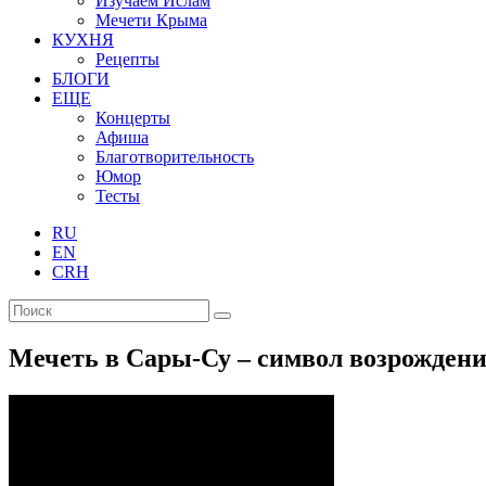
Изучаем Ислам
Мечети Крыма
КУХНЯ
Рецепты
БЛОГИ
ЕЩЕ
Концерты
Афиша
Благотворительность
Юмор
Тесты
RU
EN
CRH
Мечеть в Сары-Су – символ возрождени