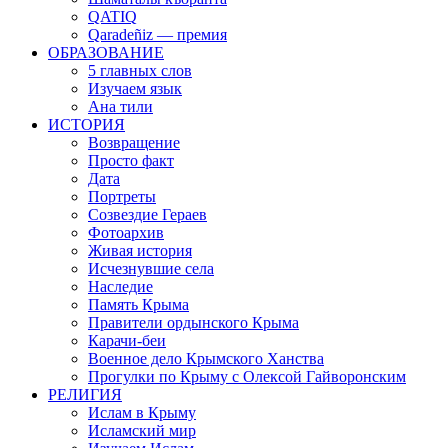
QATIQ
Qaradeñiz — премия
ОБРАЗОВАНИЕ
5 главных слов
Изучаем язык
Ана тили
ИСТОРИЯ
Возвращение
Просто факт
Дата
Портреты
Созвездие Гераев
Фотоархив
Живая история
Исчезнувшие села
Наследие
Память Крыма
Правители ордынского Крыма
Карачи-беи
Военное дело Крымского Ханства
Прогулки по Крыму с Олексой Гайворонским
РЕЛИГИЯ
Ислам в Крыму
Исламский мир