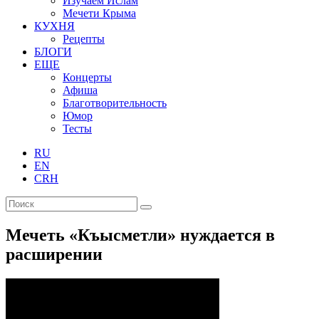
Изучаем Ислам
Мечети Крыма
КУХНЯ
Рецепты
БЛОГИ
ЕЩЕ
Концерты
Афиша
Благотворительность
Юмор
Тесты
RU
EN
CRH
Мечеть «Къысметли» нуждается в
расширении