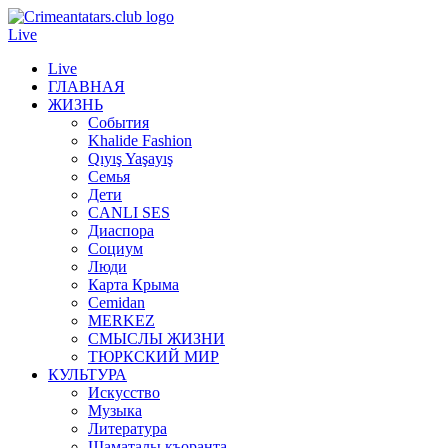
Live
Live
ГЛАВНАЯ
ЖИЗНЬ
События
Khalide Fashion
Qıyış Yaşayış
Семья
Дети
CANLI SES
Диаспора
Социум
Люди
Карта Крыма
Cemidan
МERKEZ
СМЫСЛЫ ЖИЗНИ
ТЮРКСКИЙ МИР
КУЛЬТУРА
Искусство
Музыка
Литература
Шаматалы къоранта