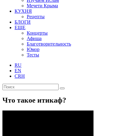
Изучаем Ислам
Мечети Крыма
КУХНЯ
Рецепты
БЛОГИ
ЕЩЕ
Концерты
Афиша
Благотворительность
Юмор
Тесты
RU
EN
CRH
Что такое итикаф?