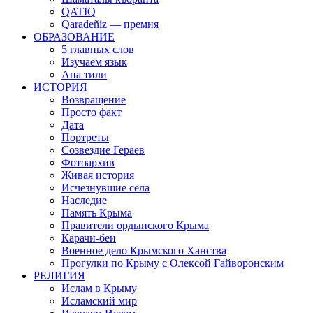
QATIQ
Qaradeñiz — премия
ОБРАЗОВАНИЕ
5 главных слов
Изучаем язык
Ана тили
ИСТОРИЯ
Возвращение
Просто факт
Дата
Портреты
Созвездие Гераев
Фотоархив
Живая история
Исчезнувшие села
Наследие
Память Крыма
Правители ордынского Крыма
Карачи-беи
Военное дело Крымского Ханства
Прогулки по Крыму с Олексой Гайворонским
РЕЛИГИЯ
Ислам в Крыму
Исламский мир