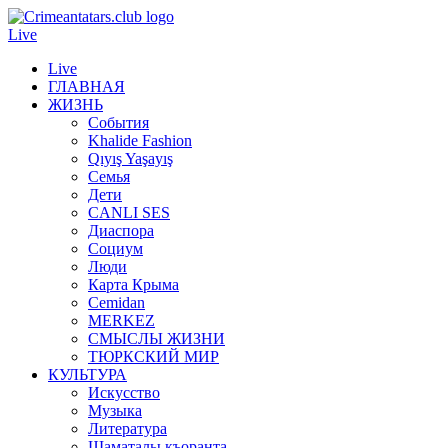
Live
Live
ГЛАВНАЯ
ЖИЗНЬ
События
Khalide Fashion
Qıyış Yaşayış
Семья
Дети
CANLI SES
Диаспора
Социум
Люди
Карта Крыма
Cemidan
МERKEZ
СМЫСЛЫ ЖИЗНИ
ТЮРКСКИЙ МИР
КУЛЬТУРА
Искусство
Музыка
Литература
Шаматалы къоранта