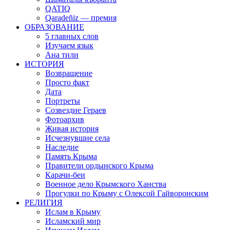
QATIQ
Qaradeñiz — премия
ОБРАЗОВАНИЕ
5 главных слов
Изучаем язык
Ана тили
ИСТОРИЯ
Возвращение
Просто факт
Дата
Портреты
Созвездие Гераев
Фотоархив
Живая история
Исчезнувшие села
Наследие
Память Крыма
Правители ордынского Крыма
Карачи-беи
Военное дело Крымского Ханства
Прогулки по Крыму с Олексой Гайворонским
РЕЛИГИЯ
Ислам в Крыму
Исламский мир