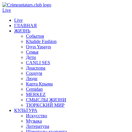
Live
Live
ГЛАВНАЯ
ЖИЗНЬ
События
Khalide Fashion
Qıyış Yaşayış
Семья
Дети
CANLI SES
Диаспора
Социум
Люди
Карта Крыма
Cemidan
МERKEZ
СМЫСЛЫ ЖИЗНИ
ТЮРКСКИЙ МИР
КУЛЬТУРА
Искусство
Музыка
Литература
Шаматалы къоранта