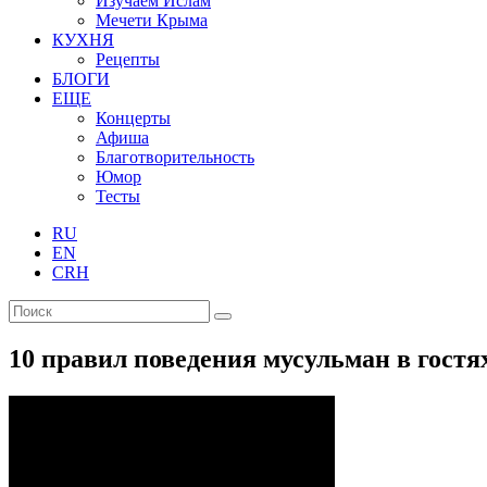
Изучаем Ислам
Мечети Крыма
КУХНЯ
Рецепты
БЛОГИ
ЕЩЕ
Концерты
Афиша
Благотворительность
Юмор
Тесты
RU
EN
CRH
10 правил поведения мусульман в гостя