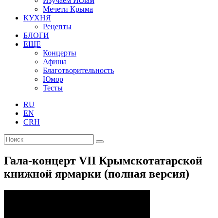
Изучаем Ислам
Мечети Крыма
КУХНЯ
Рецепты
БЛОГИ
ЕЩЕ
Концерты
Афиша
Благотворительность
Юмор
Тесты
RU
EN
CRH
Гала-концерт VII Крымскотатарской
книжной ярмарки (полная версия)