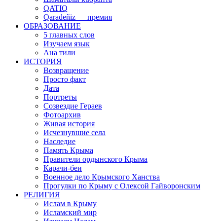
QATIQ
Qaradeñiz — премия
ОБРАЗОВАНИЕ
5 главных слов
Изучаем язык
Ана тили
ИСТОРИЯ
Возвращение
Просто факт
Дата
Портреты
Созвездие Гераев
Фотоархив
Живая история
Исчезнувшие села
Наследие
Память Крыма
Правители ордынского Крыма
Карачи-беи
Военное дело Крымского Ханства
Прогулки по Крыму с Олексой Гайворонским
РЕЛИГИЯ
Ислам в Крыму
Исламский мир