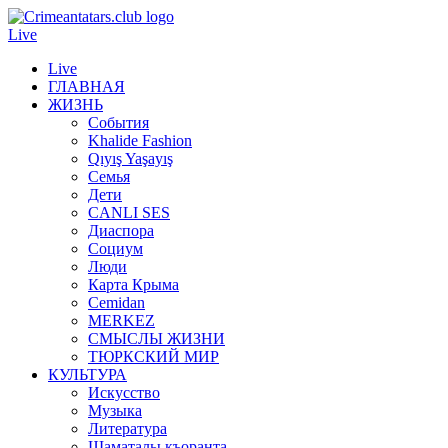
Live
Live
ГЛАВНАЯ
ЖИЗНЬ
События
Khalide Fashion
Qıyış Yaşayış
Семья
Дети
CANLI SES
Диаспора
Социум
Люди
Карта Крыма
Cemidan
МERKEZ
СМЫСЛЫ ЖИЗНИ
ТЮРКСКИЙ МИР
КУЛЬТУРА
Искусство
Музыка
Литература
Шаматалы къоранта