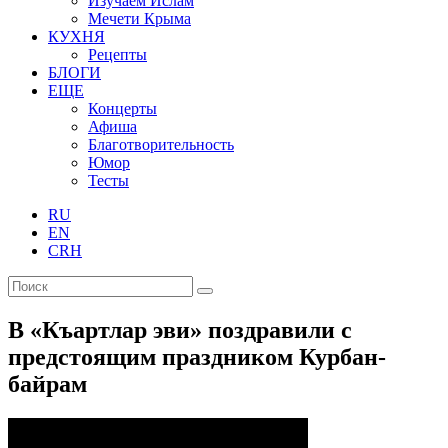
Изучаем Ислам
Мечети Крыма
КУХНЯ
Рецепты
БЛОГИ
ЕЩЕ
Концерты
Афиша
Благотворительность
Юмор
Тесты
RU
EN
CRH
В «Къартлар эви» поздравили с
предстоящим праздником Курбан-
байрам