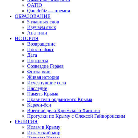
QATIQ
Qaradeñiz — премия
ОБРАЗОВАНИЕ
5 главных слов
Изучаем язык
Ана тили
ИСТОРИЯ
Возвращение
Просто факт
Дата
Портреты
Созвездие Гераев
Фотоархив
Живая история
Исчезнувшие села
Наследие
Память Крыма
Правители ордынского Крыма
Карачи-беи
Военное дело Крымского Ханства
Прогулки по Крыму с Олексой Гайворонским
РЕЛИГИЯ
Ислам в Крыму
Исламский мир