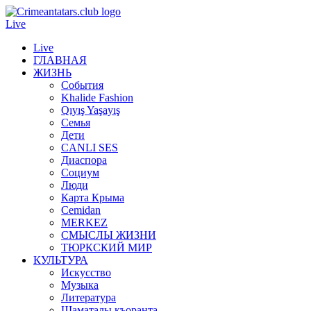
Live
Live
ГЛАВНАЯ
ЖИЗНЬ
События
Khalide Fashion
Qıyış Yaşayış
Семья
Дети
CANLI SES
Диаспора
Социум
Люди
Карта Крыма
Cemidan
МERKEZ
СМЫСЛЫ ЖИЗНИ
ТЮРКСКИЙ МИР
КУЛЬТУРА
Искусство
Музыка
Литература
Шаматалы къоранта