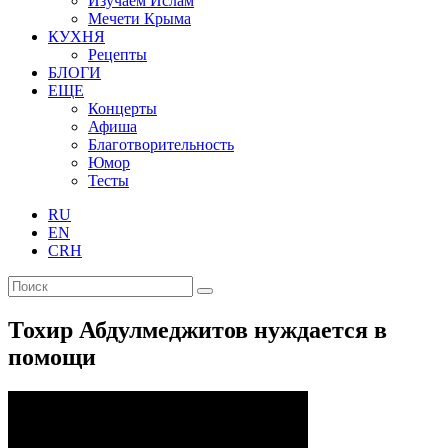
Изучаем Ислам
Мечети Крыма
КУХНЯ
Рецепты
БЛОГИ
ЕЩЕ
Концерты
Афиша
Благотворительность
Юмор
Тесты
RU
EN
CRH
Тохир Абдулмеджитов нуждается в
помощи