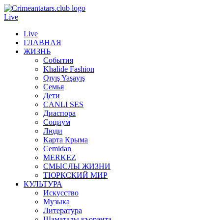
Live
Live
ГЛАВНАЯ
ЖИЗНЬ
События
Khalide Fashion
Qıyış Yaşayış
Семья
Дети
CANLI SES
Диаспора
Социум
Люди
Карта Крыма
Cemidan
МERKEZ
СМЫСЛЫ ЖИЗНИ
ТЮРКСКИЙ МИР
КУЛЬТУРА
Искусство
Музыка
Литература
Шаматалы къоранта