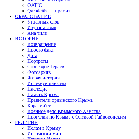
QATIQ
Qaradeñiz — премия
ОБРАЗОВАНИЕ
5 главных слов
Изучаем язык
Ана тили
ИСТОРИЯ
Возвращение
Просто факт
Дата
Портреты
Созвездие Гераев
Фотоархив
Живая история
Исчезнувшие села
Наследие
Память Крыма
Правители ордынского Крыма
Карачи-беи
Военное дело Крымского Ханства
Прогулки по Крыму с Олексой Гайворонским
РЕЛИГИЯ
Ислам в Крыму
Исламский мир