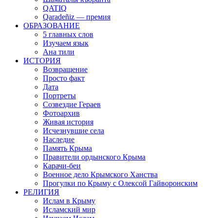
QATIQ
Qaradeñiz — премия
ОБРАЗОВАНИЕ
5 главных слов
Изучаем язык
Ана тили
ИСТОРИЯ
Возвращение
Просто факт
Дата
Портреты
Созвездие Гераев
Фотоархив
Живая история
Исчезнувшие села
Наследие
Память Крыма
Правители ордынского Крыма
Карачи-беи
Военное дело Крымского Ханства
Прогулки по Крыму с Олексой Гайворонским
РЕЛИГИЯ
Ислам в Крыму
Исламский мир