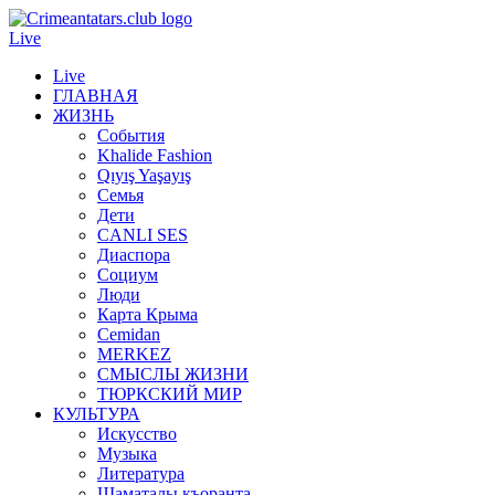
Live
Live
ГЛАВНАЯ
ЖИЗНЬ
События
Khalide Fashion
Qıyış Yaşayış
Семья
Дети
CANLI SES
Диаспора
Социум
Люди
Карта Крыма
Cemidan
МERKEZ
СМЫСЛЫ ЖИЗНИ
ТЮРКСКИЙ МИР
КУЛЬТУРА
Искусство
Музыка
Литература
Шаматалы къоранта