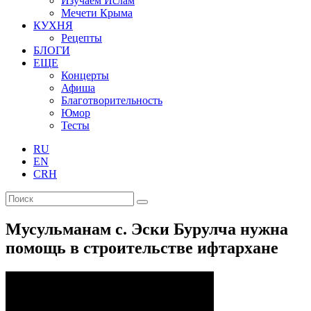
Изучаем Ислам
Мечети Крыма
КУХНЯ
Рецепты
БЛОГИ
ЕЩЕ
Концерты
Афиша
Благотворительность
Юмор
Тесты
RU
EN
CRH
Мусульманам с. Эски Бурулча нужна
помощь в строительстве ифтархане