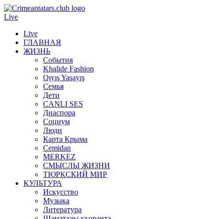
Live
Live
ГЛАВНАЯ
ЖИЗНЬ
События
Khalide Fashion
Qıyış Yaşayış
Семья
Дети
CANLI SES
Диаспора
Социум
Люди
Карта Крыма
Cemidan
МERKEZ
СМЫСЛЫ ЖИЗНИ
ТЮРКСКИЙ МИР
КУЛЬТУРА
Искусство
Музыка
Литература
Шаматалы къоранта