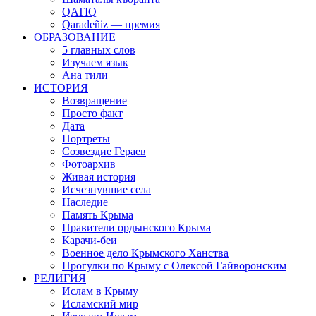
QATIQ
Qaradeñiz — премия
ОБРАЗОВАНИЕ
5 главных слов
Изучаем язык
Ана тили
ИСТОРИЯ
Возвращение
Просто факт
Дата
Портреты
Созвездие Гераев
Фотоархив
Живая история
Исчезнувшие села
Наследие
Память Крыма
Правители ордынского Крыма
Карачи-беи
Военное дело Крымского Ханства
Прогулки по Крыму с Олексой Гайворонским
РЕЛИГИЯ
Ислам в Крыму
Исламский мир