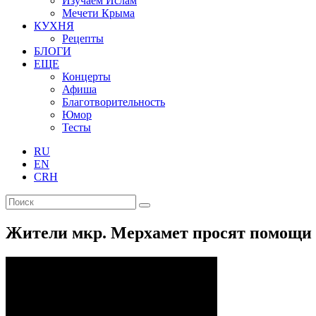
Изучаем Ислам
Мечети Крыма
КУХНЯ
Рецепты
БЛОГИ
ЕЩЕ
Концерты
Афиша
Благотворительность
Юмор
Тесты
RU
EN
CRH
Жители мкр. Мерхамет просят помощи 