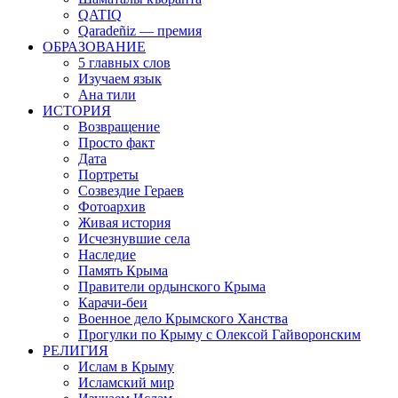
QATIQ
Qaradeñiz — премия
ОБРАЗОВАНИЕ
5 главных слов
Изучаем язык
Ана тили
ИСТОРИЯ
Возвращение
Просто факт
Дата
Портреты
Созвездие Гераев
Фотоархив
Живая история
Исчезнувшие села
Наследие
Память Крыма
Правители ордынского Крыма
Карачи-беи
Военное дело Крымского Ханства
Прогулки по Крыму с Олексой Гайворонским
РЕЛИГИЯ
Ислам в Крыму
Исламский мир