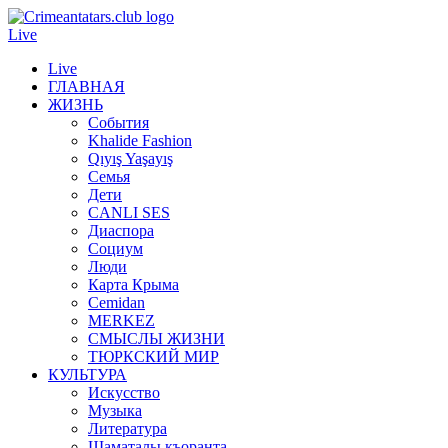
Live
Live
ГЛАВНАЯ
ЖИЗНЬ
События
Khalide Fashion
Qıyış Yaşayış
Семья
Дети
CANLI SES
Диаспора
Социум
Люди
Карта Крыма
Cemidan
МERKEZ
СМЫСЛЫ ЖИЗНИ
ТЮРКСКИЙ МИР
КУЛЬТУРА
Искусство
Музыка
Литература
Шаматалы къоранта