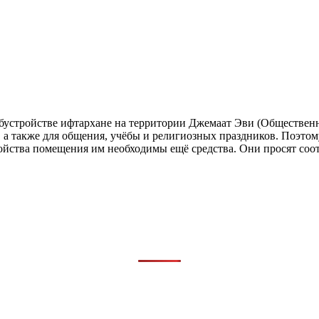
устройстве ифтархане на территории Джемаат Эви (Общественн
н, а также для общения, учёбы и религиозных праздников. Поэт
тройства помещения им необходимы ещё средства. Они просят соо