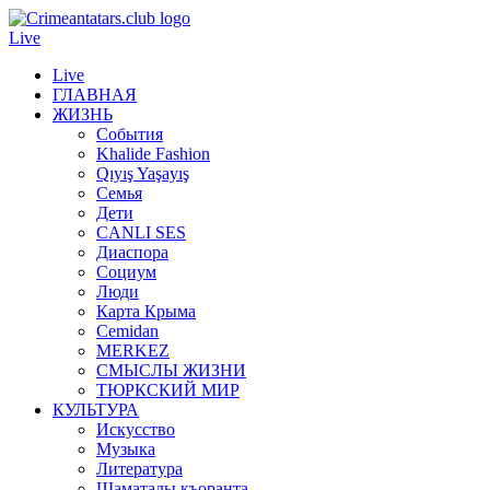
Live
Live
ГЛАВНАЯ
ЖИЗНЬ
События
Khalide Fashion
Qıyış Yaşayış
Семья
Дети
CANLI SES
Диаспора
Социум
Люди
Карта Крыма
Cemidan
МERKEZ
СМЫСЛЫ ЖИЗНИ
ТЮРКСКИЙ МИР
КУЛЬТУРА
Искусство
Музыка
Литература
Шаматалы къоранта