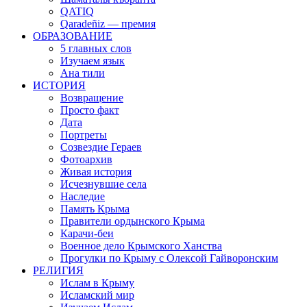
QATIQ
Qaradeñiz — премия
ОБРАЗОВАНИЕ
5 главных слов
Изучаем язык
Ана тили
ИСТОРИЯ
Возвращение
Просто факт
Дата
Портреты
Созвездие Гераев
Фотоархив
Живая история
Исчезнувшие села
Наследие
Память Крыма
Правители ордынского Крыма
Карачи-беи
Военное дело Крымского Ханства
Прогулки по Крыму с Олексой Гайворонским
РЕЛИГИЯ
Ислам в Крыму
Исламский мир