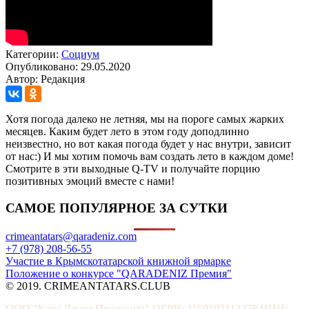
Категории:
Социум
Опубликовано: 29.05.2020
Автор: Редакция
Хотя погода далеко не летняя, мы на пороге самых жарких
месяцев. Каким будет лето в этом году доподлинно
неизвестно, но вот какая погода будет у нас внутри, зависит
от нас:) И мы хотим помочь вам создать лето в каждом доме!
Смотрите в эти выходные Q-TV и получайте порцию
позитивных эмоций вместе с нами!
САМОЕ ПОПУЛЯРНОЕ ЗА СУТКИ
crimeantatars@qaradeniz.com
+7 (978) 208-56-55
Участие в Крымскотатарской книжной ярмарке
Положение о конкурсе "QARADENIZ Премия"
© 2019. CRIMEANTATARS.CLUB
ООО "Кара Дениз Продакшн" ОГРН: 1159102112278 ИНН: