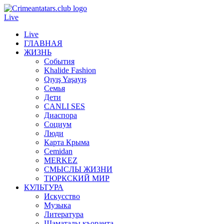
Live
Live
ГЛАВНАЯ
ЖИЗНЬ
События
Khalide Fashion
Qıyış Yaşayış
Семья
Дети
CANLI SES
Диаспора
Социум
Люди
Карта Крыма
Cemidan
МERKEZ
СМЫСЛЫ ЖИЗНИ
ТЮРКСКИЙ МИР
КУЛЬТУРА
Искусство
Музыка
Литература
Шаматалы къоранта