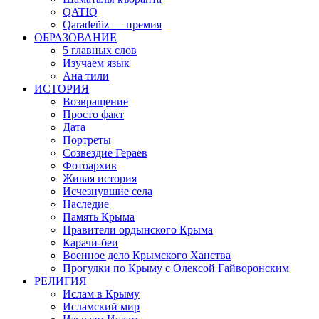
QATIQ
Qaradeñiz — премия
ОБРАЗОВАНИЕ
5 главных слов
Изучаем язык
Ана тили
ИСТОРИЯ
Возвращение
Просто факт
Дата
Портреты
Созвездие Гераев
Фотоархив
Живая история
Исчезнувшие села
Наследие
Память Крыма
Правители ордынского Крыма
Карачи-беи
Военное дело Крымского Ханства
Прогулки по Крыму с Олексой Гайворонским
РЕЛИГИЯ
Ислам в Крыму
Исламский мир