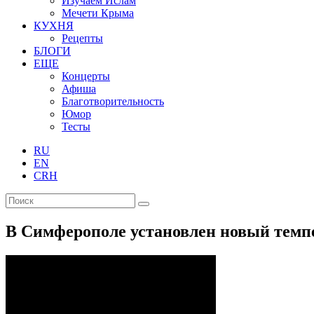
Изучаем Ислам
Мечети Крыма
КУХНЯ
Рецепты
БЛОГИ
ЕЩЕ
Концерты
Афиша
Благотворительность
Юмор
Тесты
RU
EN
CRH
В Симферополе установлен новый темп